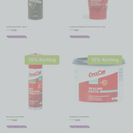
Vaselinespray Motip – 500 ml
Carbon Assembly Paste CyclOn Stay Fixed – 50 ml
€
17,02
€
8,06
€
18,91
€
8,95
Toevoegen aan winkelwagen
Toevoegen aan winkelwagen
10% Korting
10% Korting
Wet spray Cyclon 250ml
Sealing paste Cyclon 500ml
€
15,08
€
46,35
€
16,75
€
51,50
Toevoegen aan winkelwagen
Toevoegen aan winkelwagen