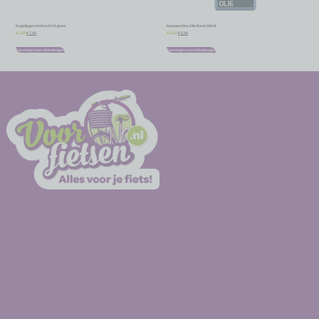
Kogellagervet Eurol 110 gram
Naaimachine Olie Eurol 100ml
€
7,16
€
5,36
€
7,95
€
5,95
Toevoegen aan winkelwagen
Toevoegen aan winkelwagen
-
-