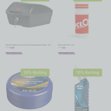
Topkoffer Polisport Luxe met quick release bagagedragerbevestiging – zwart
Bidon CyclOn 750 ml – rood
€
35,99
€
5,18
€
39,99
€
5,75
Toevoegen aan winkelwagen
Toevoegen aan winkelwagen
10% Korting
10% Korting