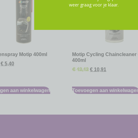
weer graag voor je klaar.
nenspray Motip 400ml
Motip Cycling Chaincleaner 
400ml
€
5,40
€
12,12
€
10,91
gen aan winkelwagen
Toevoegen aan winkelwage
-