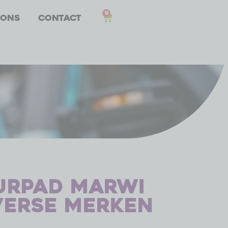
0
 ons
Contact
urpad Marwi
iverse merken