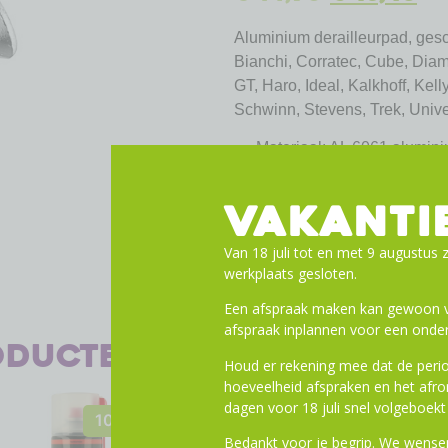
Aluminium derailleurpad, gesc
Bianchi, Corratec, Cube, Diamo
GT, Haro, Ideal, Kalkhoff, Kel
Schwinn, Stevens, Trek, Univ
Materiaal: AL 6061 alumi
Levering omvat: derailleurp
VAKANTI
Van 18 juli tot en met 9 augustus z
werkplaats gesloten.
Een afspraak maken kan gewoon vi
afspraak inplannen voor een onder
oducten
Houd er rekening mee dat de perio
hoeveelheid afspraken en het af
dagen voor 18 juli snel volgeboekt 
10% Korting
10% Kor
Bedankt voor je begrip. We wensen