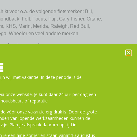
hikt voor o.a. de volgende fietsmerken: BH,
ndback, Felt, Focus, Fuji, Gary Fisher, Gitane,
lys, KHS, Marin, Merida, Raleigh, Red Bull,
ega, Wheeler en veel andere merken
nium, koudgesmeed
ad incl. bevestigingsschroef
E
ijn wij met vakantie. In deze periode is de
a onze website. Je kunt daar 24 uur per dag een
houdsbeurt of reparatie.
de vóór onze vakantie erg druk is. Door de grote
ronden van lopende werkzaamheden kunnen de
zijn. Plan je afspraak daarom op tijd in.
ting
10% Korting
 je een fijne zomer en staan vanaf 10 augustus