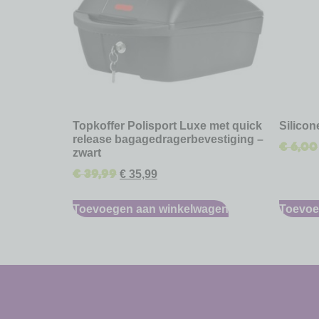
Topkoffer Polisport Luxe met quick
Silico
release bagagedragerbevestiging –
€
6,00
zwart
€
39,99
€
35,99
Toevoegen aan winkelwagen
Toevoe
-
-