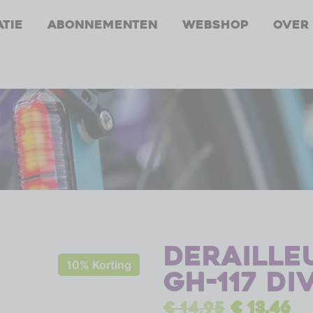
atie
Abonnementen
Webshop
Over
Deraille
10% Korting
GH-117 d
€
14,95
€
13,46