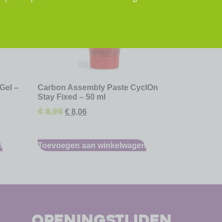
Gel –
Carbon Assembly Paste CyclOn
Stay Fixed – 50 ml
€
8,95
€
8,06
n
Toevoegen aan winkelwagen
openingstijden