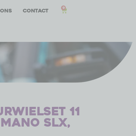
0
 ons
Contact
urwielset 11
imano SLX,