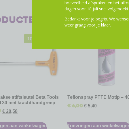
hoeveelheid afspraken en het af
dagen voor 18 juli snel volgeboekt 
oducten
Bedankt voor je begrip. We wensen
weer graag voor je klaar.
10% Korting
10% Kor
akse stiftsleutel Beta Tools
Teflonspray PTFE Motip – 4
T30 met krachthandgreep
€
6,00
€
5,40
7
€
20,58
gen aan winkelwagen
Toevoegen aan winkelwage