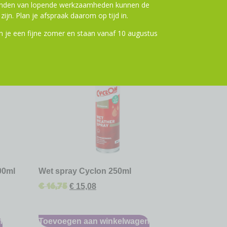
ronden van lopende werkzaamheden kunnen de
zijn. Plan je afspraak daarom op tijd in.
 je een fijne zomer en staan vanaf 10 augustus
ting
10% Korting
00ml
Wet spray Cyclon 250ml
€
16,75
€
15,08
n
Toevoegen aan winkelwagen