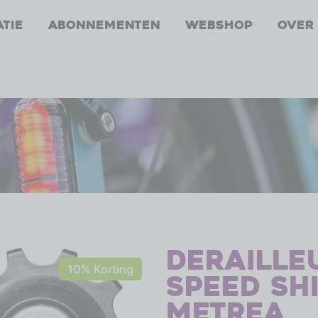
atie
Abonnementen
Webshop
Over
Deraille
10% Korting
speed Sh
Metrea