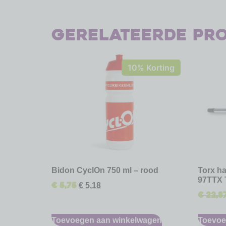
Gerelateerde pr
10% Korting
Bidon CyclOn 750 ml – rood
Torx ha
97TTX 
€
5,75
€
5,18
€
22,8
Toevoegen aan winkelwagen
Toevoe