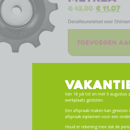
€
12,30
€
11,07
Derailleurwielset voor Shi
Toevoegen aa
VAKANTI
Van 18 juli tot en met 9 augustus z
werkplaats gesloten.
Een afspraak maken kan gewoon vi
afspraak inplannen voor een onder
Houd er rekening mee dat de perio