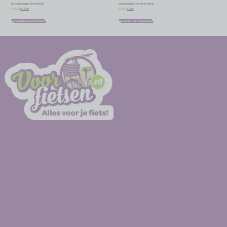
Kettingreiniger Eurol 500ml
Naaimachine Olie Eurol 100ml
€
17,06
€
5,36
€
18,95
€
5,95
Toevoegen aan winkelwagen
Toevoegen aan winkelwagen
-
-