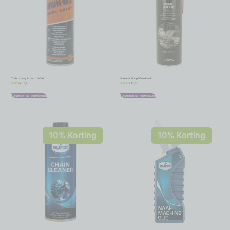
Turbo spray Brunox 300ml
Spuitvet Motip 500 ml – wit
€
10,61
€
17,02
€
11,79
€
18,91
Toevoegen aan winkelwagen
Toevoegen aan winkelwagen
10% Korting
10% Korting