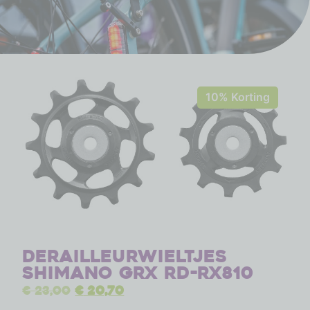
10% Korting
Derailleurwieltjes
Shimano GRX RD-RX810
€
23,00
€
20,70