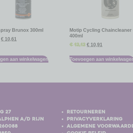
spray Brunox 300ml
Motip Cycling Chaincleaner 
400ml
€
10,61
€
12,12
€
10,91
gen aan winkelwagen
Toevoegen aan winkelwage
-
g 27
Retourneren
Alphen a/d Rijn
Privacyverklaring
-260088
Algemene voorwaard