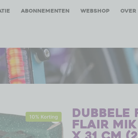
atie
Abonnementen
Webshop
Over
Dubbele f
10% Korting
Flair MIK 
x 31 cm (