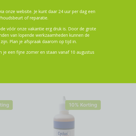
ompatibel met diverse bagagedragers.
Geen
envoudig de MIK Carrierplate (70170) om de
a onze website. Je kunt daar 24 uur per dag een
igen.
Met de Basil Flair dubbele fietstas kies je
houdsbeurt of reparatie.
he oplossing voor al je fietsavonturen. Perfect
de vóór onze vakantie erg druk is. Door de grote
sign wil combineren!
ronden van lopende werkzaamheden kunnen de
zijn. Plan je afspraak daarom op tijd in.
 je een fijne zomer en staan vanaf 10 augustus
ting
10% Korting