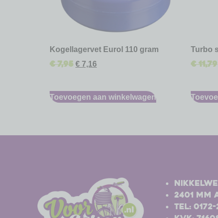
Kogellagervet Eurol 110 gram
Turbo 
€
7,95
€
11,79
€
7,16
Toevoegen aan winkelwagen
Toevoe
-
-
Nikkelwe
2401 MM 
Tel: 0172