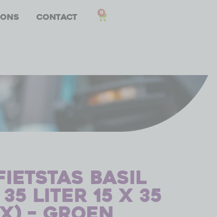
0
 ons
Contact
ietstas Basil
35 liter 15 x 35
2x) – groen