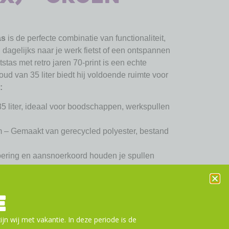
as
is de perfecte combinatie van functionaliteit,
u dagelijks naar je werk fietst of een ontspannen
tstas met retro jaren 70-print is een echte
oud van 35 liter biedt hij voldoende ruimte voor
:
5 liter, ideaal voor boodschappen, werkspullen
 – Gemaakt van gerecycled polyester, bestand
oering en aansnoerkoord houden je spullen
ecterende details op alle zijden voor extra
E
g – Geschikt voor MIK systeemdragers en
 (70173).
ijn wij met vakantie. In deze periode is de