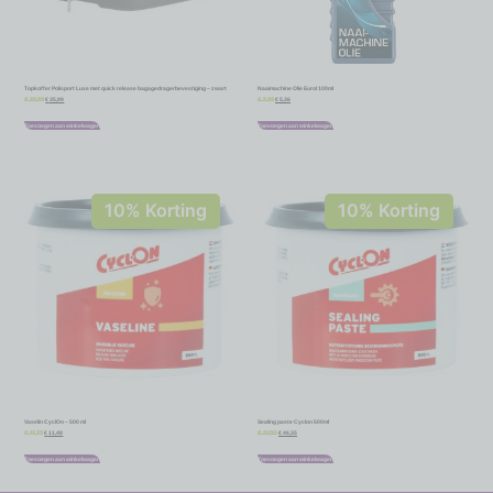
Topkoffer Polisport Luxe met quick release bagagedragerbevestiging – zwart
Naaimachine Olie Eurol 100ml
€
35,99
€
5,36
€
39,99
€
5,95
Toevoegen aan winkelwagen
Toevoegen aan winkelwagen
10% Korting
10% Korting
Vaselin CyclOn – 500 ml
Sealing paste Cyclon 500ml
€
11,48
€
46,35
€
12,75
€
51,50
Toevoegen aan winkelwagen
Toevoegen aan winkelwagen