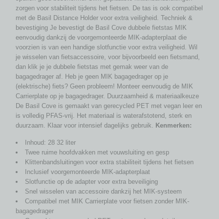
zorgen voor stabiliteit tijdens het fietsen. De tas is ook compatibel
met de Basil Distance Holder voor extra veiligheid. Techniek &
bevestiging Je bevestigt de Basil Cove dubbele fietstas MIK
eenvoudig dankzij de voorgemonteerde MIK-adapterplaat die
voorzien is van een handige slotfunctie voor extra veiligheid. Wil
je wisselen van fietsaccessoire, voor bijvoorbeeld een fietsmand,
dan klik je je dubbele fietstas met gemak weer van de
bagagedrager af. Heb je geen MIK bagagedrager op je
(elektrische) fiets? Geen probleem! Monteer eenvoudig de MIK
Carrierplate op je bagagedrager. Duurzaamheid & materiaalkeuze
De Basil Cove is gemaakt van gerecycled PET met vegan leer en
is volledig PFAS-vrij. Het materiaal is waterafstotend, sterk en
duurzaam. Klaar voor intensief dagelijks gebruik.
Kenmerken:
Inhoud: 28 32 liter
Twee ruime hoofdvakken met vouwsluiting en gesp
Klittenbandsluitingen voor extra stabiliteit tijdens het fietsen
Inclusief voorgemonteerde MIK-adapterplaat
Slotfunctie op de adapter voor extra beveiliging
Snel wisselen van accessoire dankzij het MIK-systeem
Compatibel met MIK Carrierplate voor fietsen zonder MIK-
bagagedrager