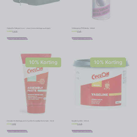
Topkoffer Polisport Luxe – zwart (vaste montage op drager)
Teflonspray PTFE Motip – 400ml
€
34,19
€
5,40
€
37,99
€
6,00
Toevoegen aan winkelwagen
Toevoegen aan winkelwagen
10% Korting
10% Korting
Keramische Montage pasta CyclOn Assembly Paste tube – 50 ml
Vaselin CyclOn – 500 ml
€
8,06
€
11,48
€
8,95
€
12,75
Toevoegen aan winkelwagen
Toevoegen aan winkelwagen