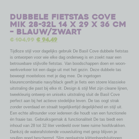
Dubbele fietstas Cove
MIK 28-32L 14 x 29 x 36 cm
– blauw/zwart
€
104,99
€
94,49
Tijdloze stijl voor dagelijks gebruik De Basil Cove dubbele fietstas
is ontworpen voor wie elke dag onderweg is en zoekt naar een
betrouwbare stijlvolle fietstas. Van boodschappen doen en woon-
werkverkeer tot een dagje uit met het gezin. Deze dubbele tas
beweegt moeiteloos met je dag mee. De ingetogen
kleurencombinatie navy/black geeft je fiets een stoere klassieke
uitstraling die past bij elke rit. Design & stijl Met zijn cleane lijnen,
tweekleurig ontwerp en uniseks uitstraling sluit de Basil Cove
perfect aan bij het actieve stedelijke leven. De tas oogt strak
zonder overdaad en straalt tegelijkertijd degelijkheid en stijl uit.
Een echte allrounder voor iedereen die houdt van een functionele
én fraaie tas. Gebruiksgemak & functionaliteit De tas biedt een
inhoud van 28 tot 32 liter verdeeld over twee ruime hoofdvakken.
Dankzij de waterafstotende vouwsluiting met gesp blijven je
spullen goed beschermd. Slim geplaatste klittenbandsluitingen