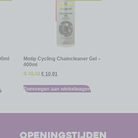
00ml
Motip Cycling Chaincleaner Gel –
400ml
€
12,12
€
10,91
n
Toevoegen aan winkelwagen
openingstijden