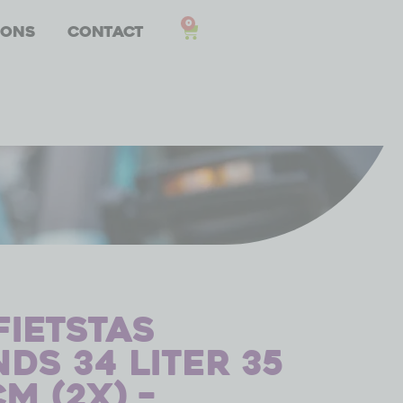
0
 ons
Contact
fietstas
ds 34 liter 35
cm (2x) –