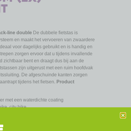
it
ck-line double
De dubbele fietstas is
ysteem en maakt het vervoeren van zwaardere
ideaal voor dagelijks gebruikt en is handig en
strepen zorgen ervoor dat u tijdens invallende
ed zichtbaar bent en draagt dus bij aan de
ietstassen zijn uitgerust met een ruim hoofdvak
itssluiting. De afgeschuinde kanten zorgen
aantrapt tijdens het fietsen.
Product
r met een waterdichte coating
ike, city bike
 optimale veiligheid
E
de fiets te bevestigen