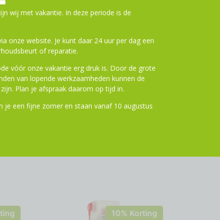
tevig hardbox systeem
ijn wij met vakantie. In deze periode is de
ten dankzij snelsluitingen
 met wit
a onze website. Je kunt daar 24 uur per dag een
houdsbeurt of reparatie.
n aan winkelwagen
de vóór onze vakantie erg druk is. Door de grote
ronden van lopende werkzaamheden kunnen de
zijn. Plan je afspraak daarom op tijd in.
 je een fijne zomer en staan vanaf 10 augustus
ting
10% Korting