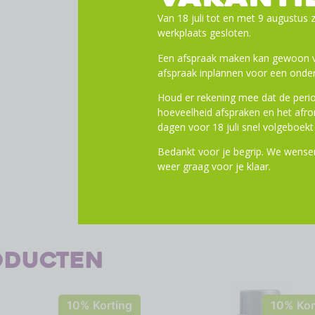
Ze zijn voorzien van een s
Van 18 juli tot en met 9 augustus z
Gemakkelijk te openen/slui
werkplaats gesloten.
Leverbaar in zwart of zwart
Een afspraak maken kan gewoon vi
afspraak inplannen voor een onder
Toevoege
Houd er rekening mee dat de perio
hoeveelheid afspraken en het af
dagen voor 18 juli snel volgeboekt 
Bedankt voor je begrip. We wensen
weer graag voor je klaar.
oducten
10% Korting
10% Kor