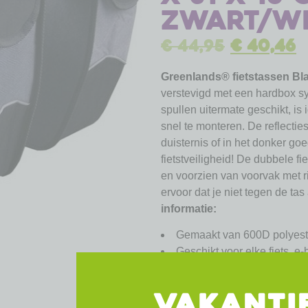
zwart/w
€
44,95
€
40,46
Greenlands® fietstassen Bla
verstevigd met een hardbox s
spullen uitermate geschikt, is 
snel te monteren. De reflectie
duisternis of in het donker go
fietstveiligheid! De dubbele f
en voorzien van voorvak met r
ervoor dat je niet tegen de tas 
informatie:
Gemaakt van 600D polyeste
Geschikt voor elke fiets, e-b
Voorzien van reflectie voor
Afgeschuinde kanten
VAKANTI
Eenvoudig met bandjes aan 