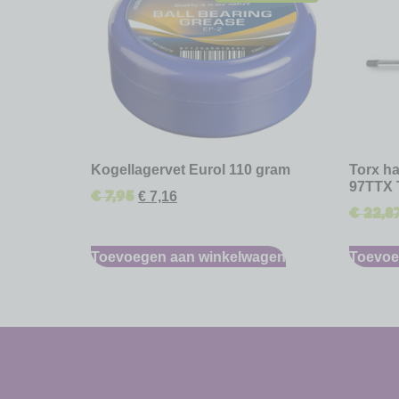
Kogellagervet Eurol 110 gram
Torx ha
97TTX 
€
7,95
€
7,16
€
22,8
Toevoegen aan winkelwagen
Toevoe
-
-