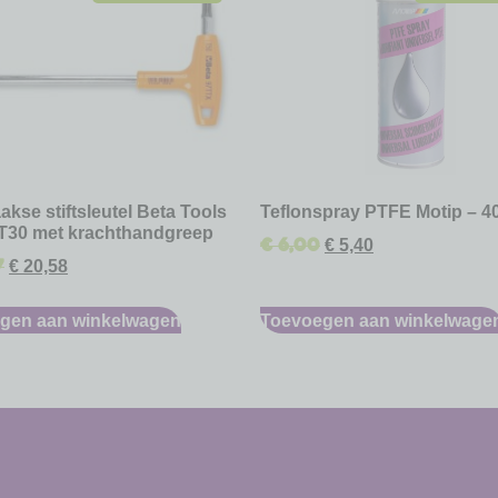
akse stiftsleutel Beta Tools
Teflonspray PTFE Motip – 4
T30 met krachthandgreep
€
6,00
€
5,40
7
€
20,58
gen aan winkelwagen
Toevoegen aan winkelwage
-