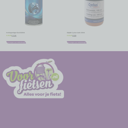
Kettingreiniger Eurol 500ml
Snijolie Cyclus tools 100ml
€
17,06
€
9,59
€
18,95
€
10,65
Toevoegen aan winkelwagen
Toevoegen aan winkelwagen
-
-