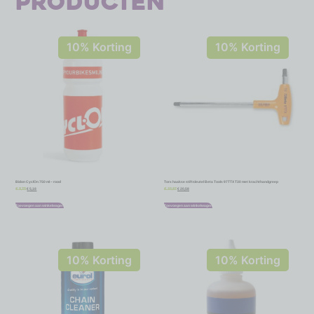
producten
10% Korting
10% Korting
Bidon CyclOn 750 ml – rood
Torx haakse stiftsleutel Beta Tools 97TTX T30 met krachthandgreep
€
5,18
€
20,58
€
5,75
€
22,87
Toevoegen aan winkelwagen
Toevoegen aan winkelwagen
10% Korting
10% Korting