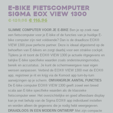
E-bike fietscomputer
Sigma EOX View 1300
€
129,95
€
116,96
SLIMME COMPUTER VOOR JE E-BIKE
Ben je op zoek naar
een fietscomputer voor je E-bike of de functies van je huidige E-
bike computer zijn niet voldoende? Dan is de draadloze EOX®
VIEW 1300 jouw perfecte partner. Deze is ideaal afgestemd op de
behoeften van E-bikers en zorgt daarbij voor een strakke cockpit.
Tijdens je rit toont de EOX® VIEW 1300 je actuele ritgegevens en
talrijke E-bike specifieke waarden zoals ondersteuningsmodus,
bereik en accustatus. Je kunt de schermweergave naar eigen
wensen aanpassen. Verbind de EOX® VIEW 1300 met de EOX®
app, registreer je rit en krijg via de Komoot app turn-by-turn
aanwijzingen op je scherm.
OMVANGRIJK AANTAL FUNCTIES
De E-bike computer EOX® VIEW 1300 geeft zowel een breed
scala aan E-bike specifieke waarden als de klassieke
fietscomputer weer. Het overzichtelijke en goed afleesbare display
kan je met behulp van de Sigma EOX® app individueel instellen
en worden alleen de gegevens die je nodig hebt weergegeven.
DRAADLOOS IN EEN MODERN ONTWERP
Met zijn compacte