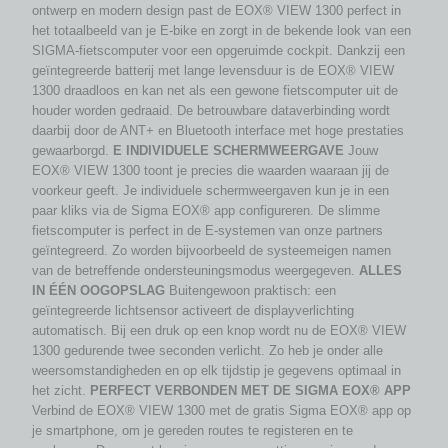
ontwerp en modern design past de EOX® VIEW 1300 perfect in
het totaalbeeld van je E-bike en zorgt in de bekende look van een
SIGMA-fietscomputer voor een opgeruimde cockpit. Dankzij een
geïntegreerde batterij met lange levensduur is de EOX® VIEW
1300 draadloos en kan net als een gewone fietscomputer uit de
houder worden gedraaid. De betrouwbare dataverbinding wordt
daarbij door de ANT+ en Bluetooth interface met hoge prestaties
gewaarborgd.
E INDIVIDUELE SCHERMWEERGAVE
Jouw
EOX® VIEW 1300 toont je precies die waarden waaraan jij de
voorkeur geeft. Je individuele schermweergaven kun je in een
paar kliks via de Sigma EOX® app configureren. De slimme
fietscomputer is perfect in de E-systemen van onze partners
geïntegreerd. Zo worden bijvoorbeeld de systeemeigen namen
van de betreffende ondersteuningsmodus weergegeven.
ALLES
IN ÉÉN OOGOPSLAG
Buitengewoon praktisch: een
geïntegreerde lichtsensor activeert de displayverlichting
automatisch. Bij een druk op een knop wordt nu de EOX® VIEW
1300 gedurende twee seconden verlicht. Zo heb je onder alle
weersomstandigheden en op elk tijdstip je gegevens optimaal in
het zicht.
PERFECT VERBONDEN MET DE SIGMA EOX® APP
Verbind de EOX® VIEW 1300 met de gratis Sigma EOX® app op
je smartphone, om je gereden routes te registeren en te