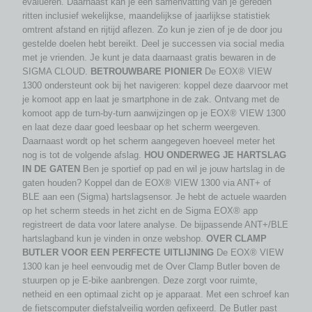
evalueren. Daarnaast kan je een samenvatting van je gereden
ritten inclusief wekelijkse, maandelijkse of jaarlijkse statistiek
omtrent afstand en rijtijd aflezen. Zo kun je zien of je de door jou
gestelde doelen hebt bereikt. Deel je successen via social media
met je vrienden. Je kunt je data daarnaast gratis bewaren in de
SIGMA CLOUD.
BETROUWBARE PIONIER
De EOX® VIEW
1300 ondersteunt ook bij het navigeren: koppel deze daarvoor met
je komoot app en laat je smartphone in de zak. Ontvang met de
komoot app de turn-by-turn aanwijzingen op je EOX® VIEW 1300
en laat deze daar goed leesbaar op het scherm weergeven.
Daarnaast wordt op het scherm aangegeven hoeveel meter het
nog is tot de volgende afslag.
HOU ONDERWEG JE HARTSLAG
IN DE GATEN
Ben je sportief op pad en wil je jouw hartslag in de
gaten houden? Koppel dan de EOX® VIEW 1300 via ANT+ of
BLE aan een (Sigma) hartslagsensor. Je hebt de actuele waarden
op het scherm steeds in het zicht en de Sigma EOX® app
registreert de data voor latere analyse. De bijpassende ANT+/BLE
hartslagband kun je vinden in onze webshop.
OVER CLAMP
BUTLER VOOR EEN PERFECTE UITLIJNING
De EOX® VIEW
1300 kan je heel eenvoudig met de Over Clamp Butler boven de
stuurpen op je E-bike aanbrengen. Deze zorgt voor ruimte,
netheid en een optimaal zicht op je apparaat. Met een schroef kan
de fietscomputer diefstalveilig worden gefixeerd. De Butler past