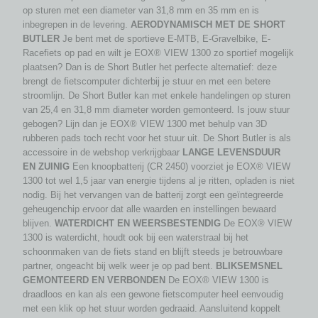
op sturen met een diameter van 31,8 mm en 35 mm en is
inbegrepen in de levering.
AERODYNAMISCH MET DE SHORT
BUTLER
Je bent met de sportieve E-MTB, E-Gravelbike, E-
Racefiets op pad en wilt je EOX® VIEW 1300 zo sportief mogelijk
plaatsen? Dan is de Short Butler het perfecte alternatief: deze
brengt de fietscomputer dichterbij je stuur en met een betere
stroomlijn. De Short Butler kan met enkele handelingen op sturen
van 25,4 en 31,8 mm diameter worden gemonteerd. Is jouw stuur
gebogen? Lijn dan je EOX® VIEW 1300 met behulp van 3D
rubberen pads toch recht voor het stuur uit. De Short Butler is als
accessoire in de webshop verkrijgbaar
LANGE LEVENSDUUR
EN ZUINIG
Een knoopbatterij (CR 2450) voorziet je EOX® VIEW
1300 tot wel 1,5 jaar van energie tijdens al je ritten, opladen is niet
nodig. Bij het vervangen van de batterij zorgt een geïntegreerde
geheugenchip ervoor dat alle waarden en instellingen bewaard
blijven.
WATERDICHT EN WEERSBESTENDIG
De EOX® VIEW
1300 is waterdicht, houdt ook bij een waterstraal bij het
schoonmaken van de fiets stand en blijft steeds je betrouwbare
partner, ongeacht bij welk weer je op pad bent.
BLIKSEMSNEL
GEMONTEERD EN VERBONDEN
De EOX® VIEW 1300 is
draadloos en kan als een gewone fietscomputer heel eenvoudig
met een klik op het stuur worden gedraaid. Aansluitend koppelt