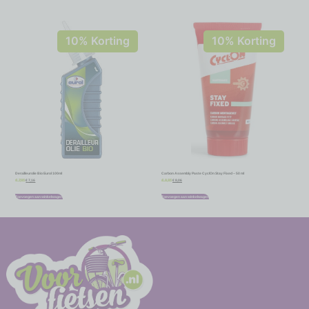
10% Korting
10% Korting
Derailleurolie Bio Eurol 100ml
Carbon Assembly Paste CyclOn Stay Fixed – 50 ml
€
7,16
€
8,06
€
7,95
€
8,95
Toevoegen aan winkelwagen
Toevoegen aan winkelwagen
-
-