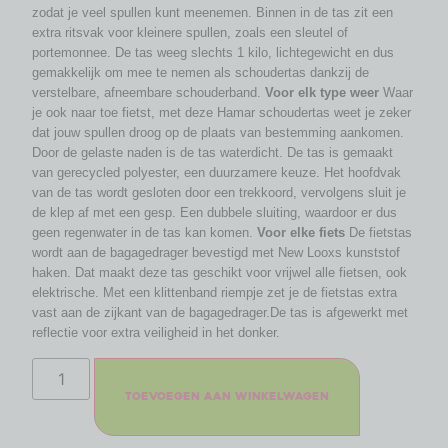
zodat je veel spullen kunt meenemen. Binnen in de tas zit een
extra ritsvak voor kleinere spullen, zoals een sleutel of
portemonnee. De tas weeg slechts 1 kilo, lichtegewicht en dus
gemakkelijk om mee te nemen als schoudertas dankzij de
verstelbare, afneembare schouderband.
Voor elk type weer
Waar
je ook naar toe fietst, met deze Hamar schoudertas weet je zeker
dat jouw spullen droog op de plaats van bestemming aankomen.
Door de gelaste naden is de tas waterdicht. De tas is gemaakt
van gerecycled polyester, een duurzamere keuze. Het hoofdvak
van de tas wordt gesloten door een trekkoord, vervolgens sluit je
de klep af met een gesp. Een dubbele sluiting, waardoor er dus
geen regenwater in de tas kan komen.
Voor elke fiets
De fietstas
wordt aan de bagagedrager bevestigd met New Looxs kunststof
haken. Dat maakt deze tas geschikt voor vrijwel alle fietsen, ook
elektrische. Met een klittenband riempje zet je de fietstas extra
vast aan de zijkant van de bagagedrager.De tas is afgewerkt met
reflectie voor extra veiligheid in het donker.
Toevoegen aan winkelwagen