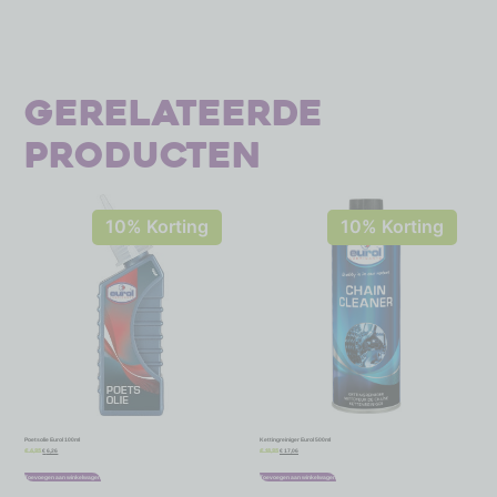
Gerelateerde
producten
10% Korting
10% Korting
Poetsolie Eurol 100ml
Kettingreiniger Eurol 500ml
€
6,26
€
17,06
€
6,95
€
18,95
Toevoegen aan winkelwagen
Toevoegen aan winkelwagen