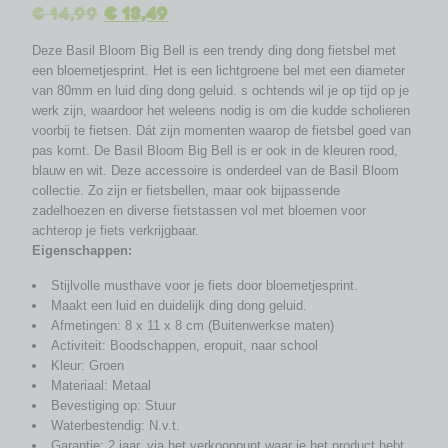
€
14,99
€
13,49
Deze Basil Bloom Big Bell is een trendy ding dong fietsbel met
een bloemetjesprint. Het is een lichtgroene bel met een diameter
van 80mm en luid ding dong geluid. s ochtends wil je op tijd op je
werk zijn, waardoor het weleens nodig is om die kudde scholieren
voorbij te fietsen. Dát zijn momenten waarop de fietsbel goed van
pas komt. De Basil Bloom Big Bell is er ook in de kleuren rood,
blauw en wit. Deze accessoire is onderdeel van de Basil Bloom
collectie. Zo zijn er fietsbellen, maar ook bijpassende
zadelhoezen en diverse fietstassen vol met bloemen voor
achterop je fiets verkrijgbaar.
Eigenschappen:
Stijlvolle musthave voor je fiets door bloemetjesprint.
Maakt een luid en duidelijk ding dong geluid.
Afmetingen: 8 x 11 x 8 cm (Buitenwerkse maten)
Activiteit: Boodschappen, eropuit, naar school
Kleur: Groen
Materiaal: Metaal
Bevestiging op: Stuur
Waterbestendig: N.v.t.
Garantie: 2 jaar, via het verkooppunt waar je het product hebt