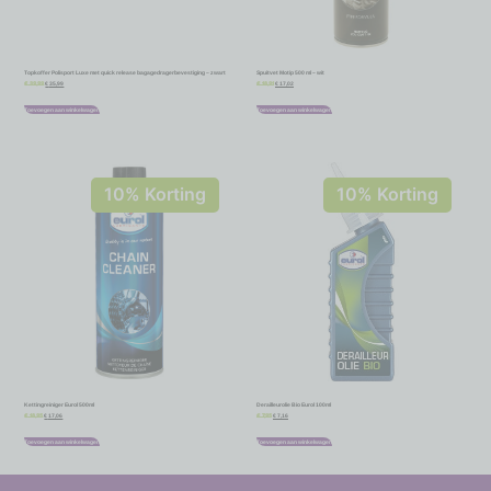
Topkoffer Polisport Luxe met quick release bagagedragerbevestiging – zwart
Spuitvet Motip 500 ml – wit
€
35,99
€
17,02
€
39,99
€
18,91
Toevoegen aan winkelwagen
Toevoegen aan winkelwagen
10% Korting
10% Korting
Kettingreiniger Eurol 500ml
Derailleurolie Bio Eurol 100ml
€
17,06
€
7,16
€
18,95
€
7,95
Toevoegen aan winkelwagen
Toevoegen aan winkelwagen