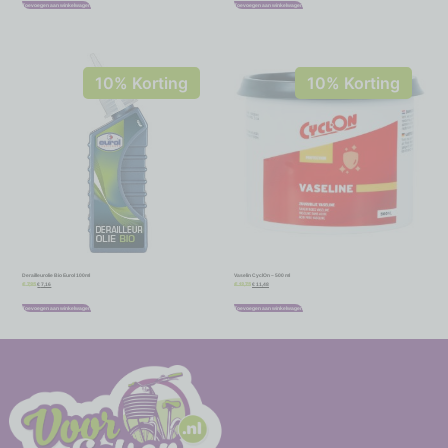
Toevoegen aan winkelwagen
Toevoegen aan winkelwagen
10% Korting
10% Korting
Derailleurolie Bio Eurol 100ml
Vaselin CyclOn – 500 ml
€
7,16
€
11,48
€
7,95
€
12,75
Toevoegen aan winkelwagen
Toevoegen aan winkelwagen
-
-