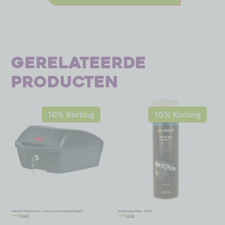
Gerelateerde
producten
10% Korting
10% Korting
Topkoffer Polisport Luxe – zwart (vaste montage op drager)
Vaselinespray Motip – 500 ml
€
34,19
€
17,02
€
37,99
€
18,91