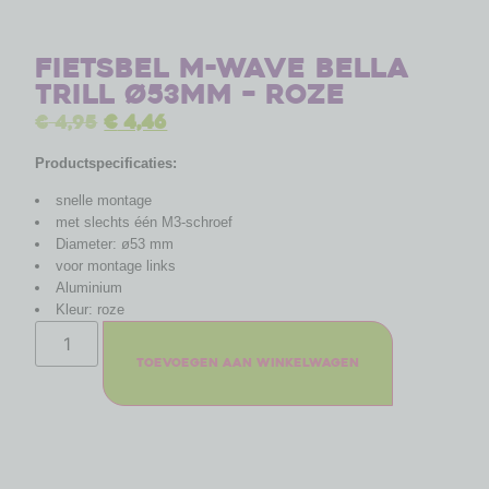
Fietsbel M-Wave Bella
Trill ø53mm – roze
€
4,95
€
4,46
Productspecificaties:
snelle montage
met slechts één M3-schroef
Diameter: ø53 mm
voor montage links
Aluminium
Kleur: roze
Toevoegen aan winkelwagen