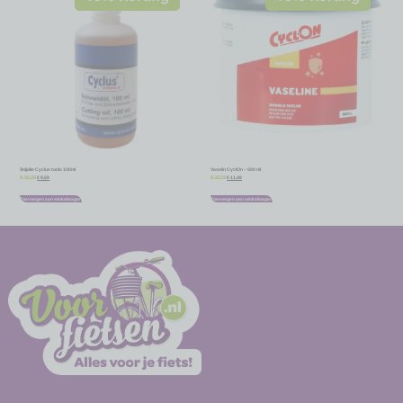
Snijolie Cyclus tools 100ml
Vaselin CyclOn – 500 ml
€
9,59
€
11,48
€
10,65
€
12,75
Toevoegen aan winkelwagen
Toevoegen aan winkelwagen
-
-