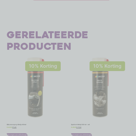
Gerelateerde
producten
10% Korting
10% Korting
Siliconenspray Motip 400ml
Spuitvet Motip 500 ml – wit
€
5,40
€
17,02
€
6,00
€
18,91
Toevoegen aan winkelwagen
Toevoegen aan winkelwagen