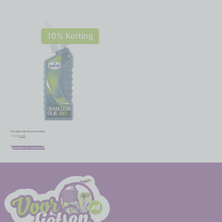
10% Korting
Derailleurolie Bio Eurol 100ml
€
7,16
€
7,95
Toevoegen aan winkelwagen
-
-