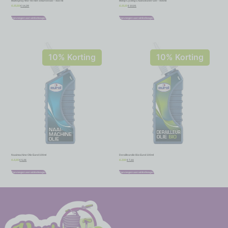
Multispray WD-40 met smartstraw – 450 ml
Motip Cycling Chaincleaner Gel – 400ml
€
14,39
€
10,91
€
15,99
€
12,12
Toevoegen aan winkelwagen
Toevoegen aan winkelwagen
10% Korting
10% Korting
Naaimachine Olie Eurol 100ml
Derailleurolie Bio Eurol 100ml
€
5,36
€
7,16
€
5,95
€
7,95
Toevoegen aan winkelwagen
Toevoegen aan winkelwagen
-
-