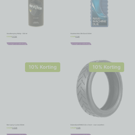
Vaselinespray Motip – 500 ml
Naaimachine Olie Eurol 100ml
€
17,02
€
5,36
€
18,91
€
5,95
Toevoegen aan winkelwagen
Toevoegen aan winkelwagen
10% Korting
10% Korting
Wet spray Cyclon 250ml
Buitenband RMS 8 1/2 x 2 inch – voor vouwfiets
€
15,08
€
9,86
€
16,75
€
10,95
Toevoegen aan winkelwagen
Toevoegen aan winkelwagen