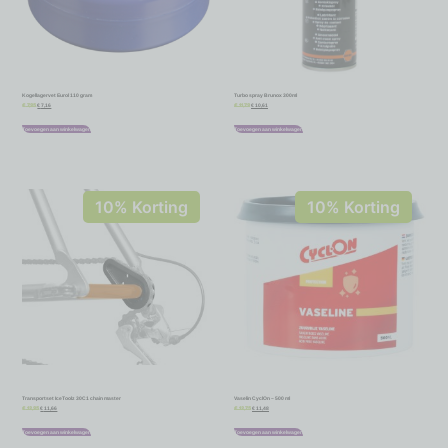
Kogellagervet Eurol 110 gram
Turbo spray Brunox 300ml
€
7,16
€
10,61
€
7,95
€
11,79
Toevoegen aan winkelwagen
Toevoegen aan winkelwagen
10% Korting
10% Korting
Transportset IceToolz 30C1 chain master
Vaselin CyclOn – 500 ml
€
11,66
€
11,48
€
12,95
€
12,75
Toevoegen aan winkelwagen
Toevoegen aan winkelwagen