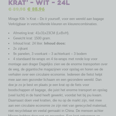
Krat’ – wit – 24L
€
39,95
€
35,96
Mirage Klik ’n Krat – Do it yourself, voor een wereld aan bagage
Verkrijgbaar in verschillende kleuren en kleurencombinaties.
Afmeting krat: 41x31x23CM (LxBxH).
Gewicht krat: 1500 gram.
Inhoud krat: 24 liter.
Inhoud doos:
2x zijkant
9x panelen, 3 voorkant – 3 achterkant – 3 bodem
4 standaard tie-wraps en 4 tie-wraps met ronde kop voor
montage aan drager Dagelijks zien we de enorme transporten over
de weg, de gigantische magazijnen voor opslag en horen we de
verhalen over een circulaire economie. Iedereen die fietst helpt
mee aan een gezonder lichaam en een gezondere wereld. Dan
doe je zo je best en plaats je een krat op de fiets voor
boodschappen of bagage, die juist het enorme transport en opslag
(veel lucht) in de hand heeft gewerkt, voordat het bij jou kwam.
Daarnaast doen veel kratten, die nu op de markt zijn, niet mee
aan een circulaire economie ze zijn niet van gerecycled materiaal,
niet recyclebaar en veelal gemaakt in China. De mensen achter
Mirage hebben daar wat op gevonden. Een krat ontworpen en