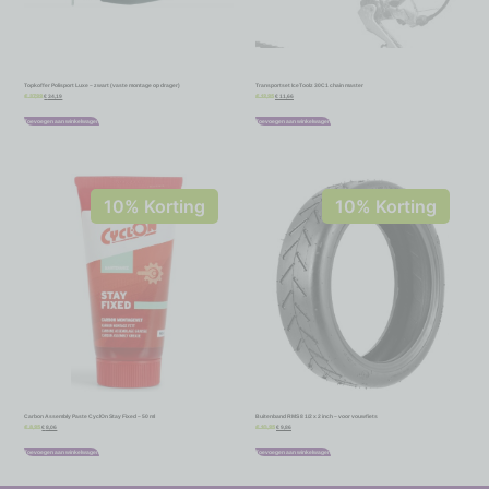
Topkoffer Polisport Luxe – zwart (vaste montage op drager)
Transportset IceToolz 30C1 chain master
€
34,19
€
11,66
€
37,99
€
12,95
Toevoegen aan winkelwagen
Toevoegen aan winkelwagen
10% Korting
10% Korting
Carbon Assembly Paste CyclOn Stay Fixed – 50 ml
Buitenband RMS 8 1/2 x 2 inch – voor vouwfiets
€
8,06
€
9,86
€
8,95
€
10,95
Toevoegen aan winkelwagen
Toevoegen aan winkelwagen