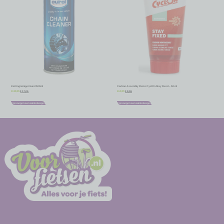
Kettingreiniger Eurol 500ml
Carbon Assembly Paste CyclOn Stay Fixed – 50 ml
€
17,06
€
8,06
€
18,95
€
8,95
Toevoegen aan winkelwagen
Toevoegen aan winkelwagen
-
-