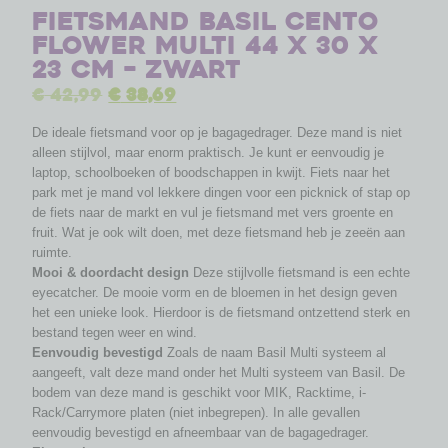
Fietsmand Basil Cento
Flower Multi 44 x 30 x
23 cm – zwart
€
42,99
€
38,69
De ideale fietsmand voor op je bagagedrager. Deze mand is niet
alleen stijlvol, maar enorm praktisch. Je kunt er eenvoudig je
laptop, schoolboeken of boodschappen in kwijt. Fiets naar het
park met je mand vol lekkere dingen voor een picknick of stap op
de fiets naar de markt en vul je fietsmand met vers groente en
fruit. Wat je ook wilt doen, met deze fietsmand heb je zeeën aan
ruimte.
Mooi & doordacht design
Deze stijlvolle fietsmand is een echte
eyecatcher. De mooie vorm en de bloemen in het design geven
het een unieke look. Hierdoor is de fietsmand ontzettend sterk en
bestand tegen weer en wind.
Eenvoudig bevestigd
Zoals de naam Basil Multi systeem al
aangeeft, valt deze mand onder het Multi systeem van Basil. De
bodem van deze mand is geschikt voor MIK, Racktime, i-
Rack/Carrymore platen (niet inbegrepen). In alle gevallen
eenvoudig bevestigd en afneembaar van de bagagedrager.