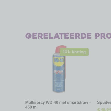
Gerelateerde pr
10% Korting
Multispray WD-40 met smartstraw –
Spuitve
450 ml
€
18,91