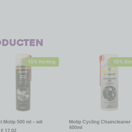
oducten
10% Korting
10% Kor
t Motip 500 ml – wit
Motip Cycling Chaincleaner 
400ml
€
17,02