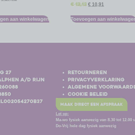
€
12,12
€
10,91
gen aan winkelwagen
Toevoegen aan winkelwage
-
g 27
Retourneren
Alphen a/d Rijn
Privacyverklaring
-260088
Algemene voorwaard
8850
Cookie beleid
NL002054270B37
maak direct een afspraak
Let op:
Ma-wo
fysiek aanwezig van 8.30 tot 12.00 
Do-Vrij hele dag fysiek aanwezig