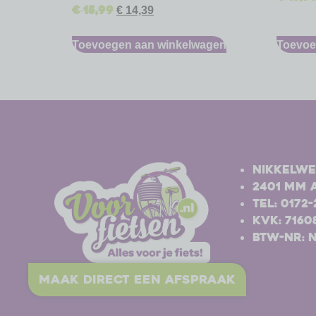
€
15,99
€
14,39
Toevoegen aan winkelwagen
Toevoe
-
-
Nikkelwe
2401 MM 
Tel: 0172
Kvk: 7160
BTW-nr: 
maak direct een afspraak