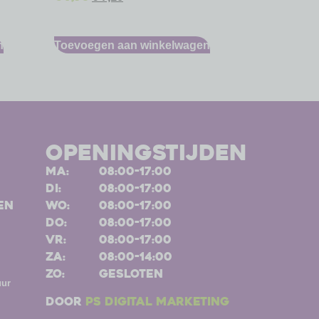
n
Toevoegen aan winkelwagen
openingstijden
ma:
08:00-17:00
di:
08:00-17:00
en
wo:
08:00-17:00
do:
08:00-17:00
vr:
08:00-17:00
za:
08:00-14:00
zo:
gesloten
uur
Door
PS Digital Marketing