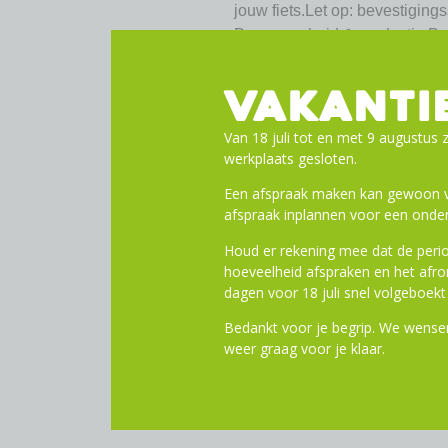
jouw fiets.Let op: bevestigin
Duurzaamheid & productie De 
voor een lagere ecologische v
gemaakt van gerecycled granul
VAKANTI
je niet alleen voor comfort en
die past bij een duurzame leve
Van 18 juli tot en met 9 augustus z
werkplaats gesloten.
Inhoud: 21 liter
Een afspraak maken kan gewoon vi
Kleur: Zand
afspraak inplannen voor een onder
Materiaal: Gerecycled kuns
Bevestiging: Geschikt voo
Houd er rekening mee dat de perio
(adapterplaat niet inbegrepen)
hoeveelheid afspraken en het af
Vorm: Afgeronde rechthoek
dagen voor 18 juli snel volgeboekt 
Bijzonderheden: Antislipm
Bedankt voor je begrip. We wensen
Montage: Te combineren m
weer graag voor je klaar.
Compatibiliteit: Geschikt v
Productie: Gemaakt in Ned
Duurzaamheid: Recyclebaar