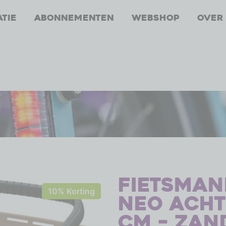
atie
Abonnementen
Webshop
Over
Fietsman
10% Korting
Neo achte
cm – zan