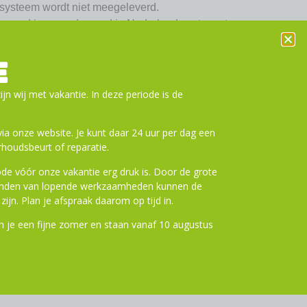
gssysteem wordt niet meegeleverd.
mand is geproduceerd in Nederland, wat zorgt
oetafdruk. De Basil Cento Neo Multi NX is
aat PP en is recyclebaar na gebruik. Zo kies
E
 stijl, maar ook voor een verantwoorde oplossing
nsstijl.
Kenmerken:
ijn wij met vakantie. In deze periode is de
a onze website. Je kunt daar 24 uur per dag een
houdsbeurt of reparatie.
tstof (granulaat PP)
r MIK, Racktime, i-Rack/Carrymore, AVS
de vóór onze vakantie erg druk is. Door de grote
ronden van lopende werkzaamheden kunnen de
zijn. Plan je afspraak daarom op tijd in.
at en dempend handvat
 je een fijne zomer en staan vanaf 10 augustus
et diverse adaptersystemen
oor stadsfietsen en e-bikes
erland
 materiaal, lage ecologische voetafdruk