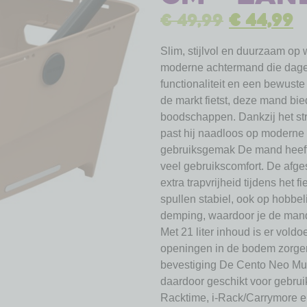
€
49,99
€
44,99
Slim, stijlvol en duurzaam op
moderne achtermand die dage
functionaliteit en een bewuste
de markt fietst, deze mand bied
boodschappen. Dankzij het st
past hij naadloos op moderne 
gebruiksgemak De mand heeft
veel gebruikscomfort. De afge
extra trapvrijheid tijdens het 
spullen stabiel, ook op hobbe
demping, waardoor je de mand
Met 21 liter inhoud is er vold
openingen in de bodem zorgen
bevestiging De Cento Neo Mult
daardoor geschikt voor gebrui
Racktime, i-Rack/Carrymore en 