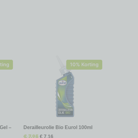
ting
10% Korting
Gel –
Derailleurolie Bio Eurol 100ml
€
7,95
€
7,16