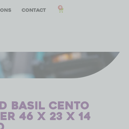
0
 ons
Contact
d Basil Cento
r 46 x 23 x 14
d