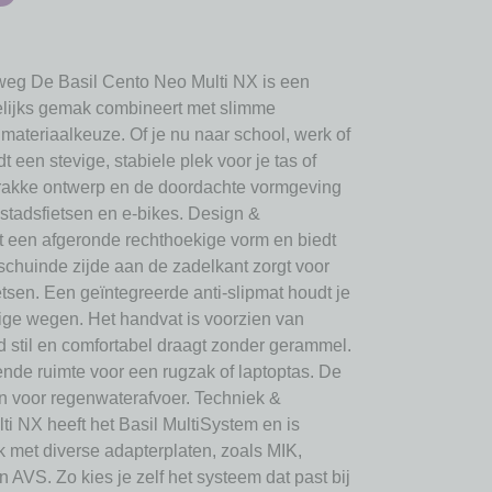
 weg De Basil Cento Neo Multi NX is een
lijks gemak combineert met slimme
 materiaalkeuze. Of je nu naar school, werk of
t een stevige, stabiele plek voor je tas of
rakke ontwerp en de doordachte vormgeving
stadsfietsen en e-bikes. Design &
 een afgeronde rechthoekige vorm en biedt
schuinde zijde aan de zadelkant zorgt voor
fietsen. Een geïntegreerde anti-slipmat houdt je
lige wegen. Het handvat is voorzien van
 stil en comfortabel draagt zonder gerammel.
oende ruimte voor een rugzak of laptoptas. De
 voor regenwaterafvoer. Techniek &
i NX heeft het Basil MultiSystem en is
k met diverse adapterplaten, zoals MIK,
AVS. Zo kies je zelf het systeem dat past bij