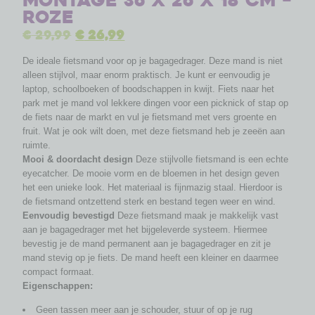
montage 36 x 26 x 18 cm –
roze
€
29,99
€
26,99
De ideale fietsmand voor op je bagagedrager. Deze mand is niet
alleen stijlvol, maar enorm praktisch. Je kunt er eenvoudig je
laptop, schoolboeken of boodschappen in kwijt. Fiets naar het
park met je mand vol lekkere dingen voor een picknick of stap op
de fiets naar de markt en vul je fietsmand met vers groente en
fruit. Wat je ook wilt doen, met deze fietsmand heb je zeeën aan
ruimte.
Mooi & doordacht design
Deze stijlvolle fietsmand is een echte
eyecatcher. De mooie vorm en de bloemen in het design geven
het een unieke look. Het materiaal is fijnmazig staal. Hierdoor is
de fietsmand ontzettend sterk en bestand tegen weer en wind.
Eenvoudig bevestigd
Deze fietsmand maak je makkelijk vast
aan je bagagedrager met het bijgeleverde systeem. Hiermee
bevestig je de mand permanent aan je bagagedrager en zit je
mand stevig op je fiets. De mand heeft een kleiner en daarmee
compact formaat.
Eigenschappen:
Geen tassen meer aan je schouder, stuur of op je rug