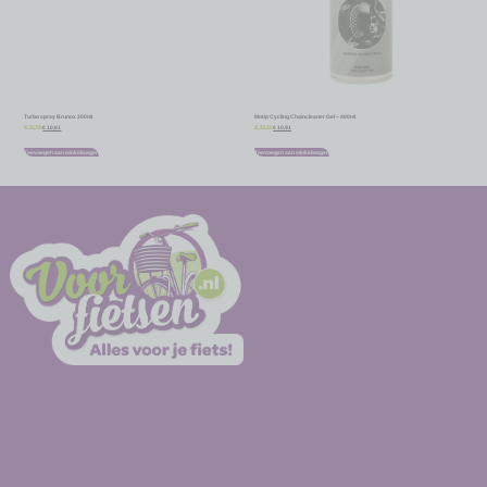
Turbo spray Brunox 300ml
Motip Cycling Chaincleaner Gel – 400ml
€
10,61
€
10,91
€
11,79
€
12,12
Toevoegen aan winkelwagen
Toevoegen aan winkelwagen
-
-