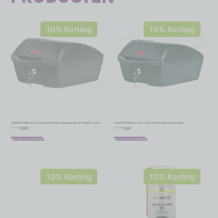
10% Korting
10% Korting
Topkoffer Polisport Luxe met quick release bagagedragerbevestiging – zwart
Topkoffer Polisport Luxe – zwart (vaste montage op drager)
€
35,99
€
34,19
€
39,99
€
37,99
Toevoegen aan winkelwagen
Toevoegen aan winkelwagen
10% Korting
10% Korting