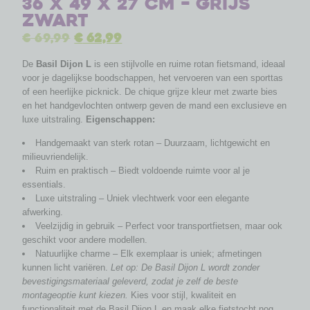
36 x 49 x 27 cm – grijs
zwart
€
69,99
€
62,99
De
Basil Dijon L
is een stijlvolle en ruime rotan fietsmand, ideaal
voor je dagelijkse boodschappen, het vervoeren van een sporttas
of een heerlijke picknick. De chique grijze kleur met zwarte bies
en het handgevlochten ontwerp geven de mand een exclusieve en
luxe uitstraling.
Eigenschappen:
Handgemaakt van sterk rotan – Duurzaam, lichtgewicht en
milieuvriendelijk.
Ruim en praktisch – Biedt voldoende ruimte voor al je
essentials.
Luxe uitstraling – Uniek vlechtwerk voor een elegante
afwerking.
Veelzijdig in gebruik – Perfect voor transportfietsen, maar ook
geschikt voor andere modellen.
Natuurlijke charme – Elk exemplaar is uniek; afmetingen
kunnen licht variëren.
Let op: De Basil Dijon L wordt zonder
bevestigingsmateriaal geleverd, zodat je zelf de beste
montageoptie kunt kiezen.
Kies voor stijl, kwaliteit en
functionaliteit met de Basil Dijon L en maak elke fietstocht nog