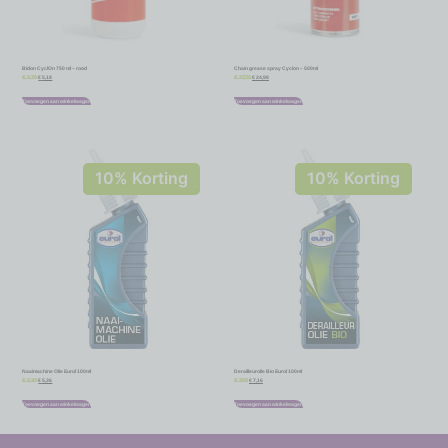
Bidon CyclOn 750 ml – rood
Chain grease spray Cyclon – 500ml
€
5,18
€
24,98
€
5,75
€
27,75
Toevoegen aan winkelwagen
Toevoegen aan winkelwagen
10% Korting
10% Korting
Naaimachine Olie Eurol 100ml
Derailleurolie Bio Eurol 100ml
€
5,36
€
7,16
€
5,95
€
7,95
Toevoegen aan winkelwagen
Toevoegen aan winkelwagen