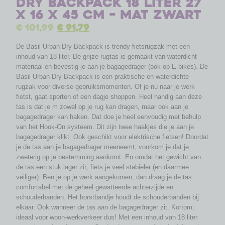
Dry Backpack 18 liter 27
x 16 x 45 cm – mat zwart
€
101,99
€
91,79
De Basil Urban Dry Backpack is trendy fietsrugzak met een
inhoud van 18 liter. De grijze rugtas is gemaakt van waterdicht
materiaal en bevestig je aan je bagagedrager (ook op E-bikes). De
Basil Urban Dry Backpack is een praktische en waterdichte
rugzak voor diverse gebruiksmomenten. Of je nu naar je werk
fietst, gaat sporten of een dagje shoppen. Heel handig aan deze
tas is dat je m zowel op je rug kan dragen, maar ook aan je
bagagedrager kan haken. Dat doe je heel eenvoudig met behulp
van het Hook-On systeem. Dit zijn twee haakjes die je aan je
bagagedrager klikt. Ook geschikt voor elektrische fietsen! Doordat
je de tas aan je bagagedrager meeneemt, voorkom je dat je
zweterig op je bestemming aankomt. En omdat het gewicht van
de tas een stuk lager zit, fiets je veel stabieler (en daarmee
veiliger). Ben je op je werk aangekomen, dan draag je de tas
comfortabel met de geheel gewatteerde achterzijde en
schouderbanden. Het borstbandje houdt de schouderbanden bij
elkaar. Ook wanneer de tas aan de bagagedrager zit. Kortom,
ideaal voor woon-werkverkeer dus! Met een inhoud van 18 liter