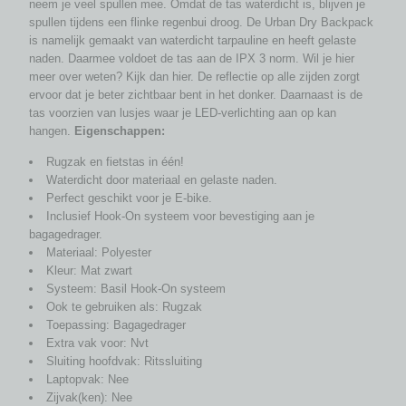
neem je veel spullen mee. Omdat de tas waterdicht is, blijven je
spullen tijdens een flinke regenbui droog. De Urban Dry Backpack
is namelijk gemaakt van waterdicht tarpauline en heeft gelaste
naden. Daarmee voldoet de tas aan de IPX 3 norm. Wil je hier
meer over weten? Kijk dan hier. De reflectie op alle zijden zorgt
ervoor dat je beter zichtbaar bent in het donker. Daarnaast is de
tas voorzien van lusjes waar je LED-verlichting aan op kan
hangen.
Eigenschappen:
Rugzak en fietstas in één!
Waterdicht door materiaal en gelaste naden.
Perfect geschikt voor je E-bike.
Inclusief Hook-On systeem voor bevestiging aan je
bagagedrager.
Materiaal: Polyester
Kleur: Mat zwart
Systeem: Basil Hook-On systeem
Ook te gebruiken als: Rugzak
Toepassing: Bagagedrager
Extra vak voor: Nvt
Sluiting hoofdvak: Ritssluiting
Laptopvak: Nee
Zijvak(ken): Nee