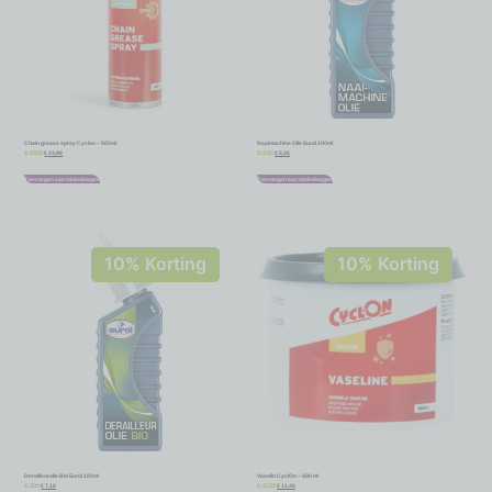
Chain grease spray Cyclon – 500ml
Naaimachine Olie Eurol 100ml
€
24,98
€
5,36
€
27,75
€
5,95
Toevoegen aan winkelwagen
Toevoegen aan winkelwagen
10% Korting
10% Korting
Derailleurolie Bio Eurol 100ml
Vaselin CyclOn – 500 ml
€
7,16
€
11,48
€
7,95
€
12,75