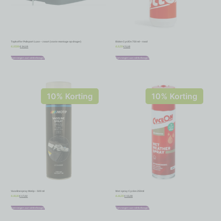
Topkoffer Polisport Luxe – zwart (vaste montage op drager)
Bidon CyclOn 750 ml – rood
€
34,19
€
5,18
€
37,99
€
5,75
Toevoegen aan winkelwagen
Toevoegen aan winkelwagen
10% Korting
10% Korting
Vaselinespray Motip – 500 ml
Wet spray Cyclon 250ml
€
17,02
€
15,08
€
18,91
€
16,75
Toevoegen aan winkelwagen
Toevoegen aan winkelwagen