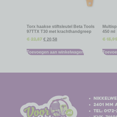
Torx haakse stiftsleutel Beta Tools
Multis
97TTX T30 met krachthandgreep
450 ml
€
22,87
€
15,9
€
20,58
Toevoegen aan winkelwagen
Toevoe
-
-
Nikkelwe
2401 MM 
Tel: 0172