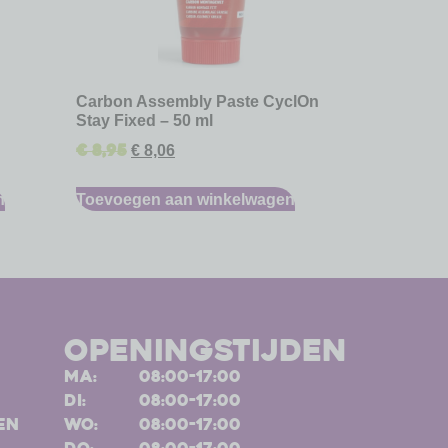
Carbon Assembly Paste CyclOn
Stay Fixed – 50 ml
€
8,95
€
8,06
n
Toevoegen aan winkelwagen
openingstijden
ma:
08:00-17:00
di:
08:00-17:00
en
wo:
08:00-17:00