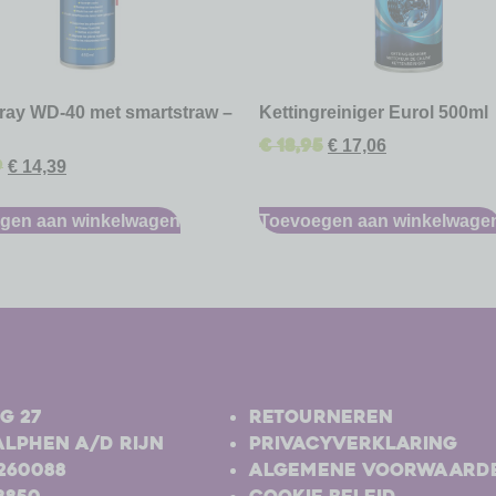
pray WD-40 met smartstraw –
Kettingreiniger Eurol 500ml
€
18,95
€
17,06
9
€
14,39
gen aan winkelwagen
Toevoegen aan winkelwage
-
g 27
Retourneren
Alphen a/d Rijn
Privacyverklaring
-260088
Algemene voorwaard