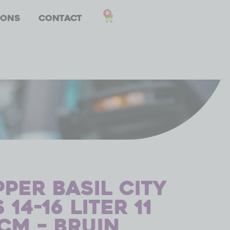
0
 ons
Contact
per Basil City
14-16 liter 11
 cm – bruin