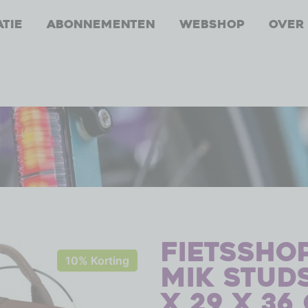
atie
Abonnementen
Webshop
Over
Fietsshop
10% Korting
MIK Studs 
x 29 x 36