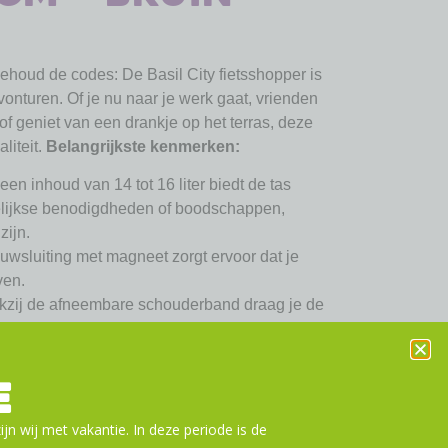
behoud de codes: De Basil City fietsshopper is
avonturen. Of je nu naar je werk gaat, vrienden
f geniet van een drankje op het terras, deze
aliteit.
Belangrijkste kenmerken:
een inhoud van 14 tot 16 liter biedt de tas
elijkse benodigdheden of boodschappen,
zijn.
wsluiting met magneet zorgt ervoor dat je
ven.
zij de afneembare schouderband draag je de
artoe.
eflecterende details rondom maken je goed
r is een mogelijkheid om extra LED-verlichting
E
nische specificaties:
ijn wij met vakantie. In deze periode is de