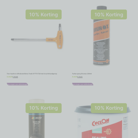
10% Korting
10% Korting
Torx haakse stiftsleutel Beta Tools 97TTX T30 met krachthandgreep
Turbo spray Brunox 300ml
€
20,58
€
10,61
€
22,87
€
11,79
Toevoegen aan winkelwagen
Toevoegen aan winkelwagen
10% Korting
10% Korting