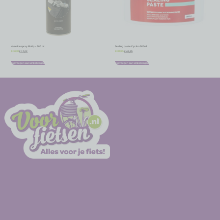
Vaselinespray Motip – 500 ml
Sealing paste Cyclon 500ml
€
17,02
€
46,35
€
18,91
€
51,50
Toevoegen aan winkelwagen
Toevoegen aan winkelwagen
-
-