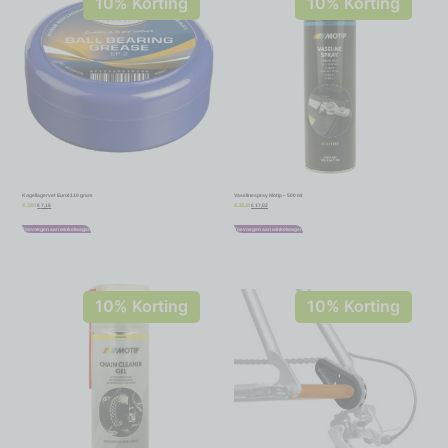
10% Korting
10% Korting
Kogellagervet Eurol 110 gram
Vaselinespray Motip – 500 ml
€
7,16
€
17,02
€
7,95
€
18,91
Toevoegen aan winkelwagen
Toevoegen aan winkelwagen
10% Korting
10% Korting