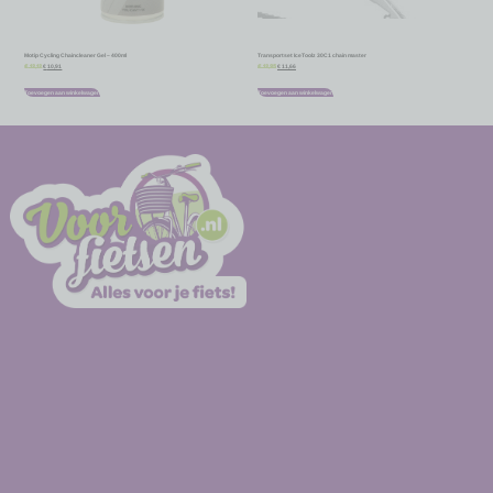
Motip Cycling Chaincleaner Gel – 400ml
Transportset IceToolz 30C1 chain master
€
10,91
€
11,66
€
12,12
€
12,95
Toevoegen aan winkelwagen
Toevoegen aan winkelwagen
-
-