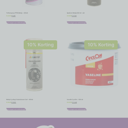
Teflonspray PTFE Motip – 400ml
Spuitvet Motip 500 ml – wit
€
5,40
€
17,02
€
6,00
€
18,91
Toevoegen aan winkelwagen
Toevoegen aan winkelwagen
10% Korting
10% Korting
Motip Cycling Chaincleaner Gel – 400ml
Vaselin CyclOn – 500 ml
€
10,91
€
11,48
€
12,12
€
12,75
Toevoegen aan winkelwagen
Toevoegen aan winkelwagen
-
-