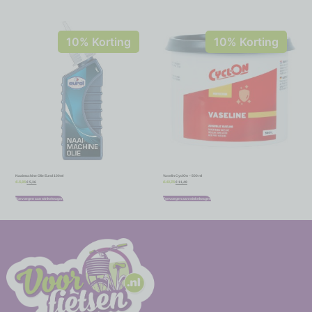
10% Korting
10% Korting
Naaimachine Olie Eurol 100ml
Vaselin CyclOn – 500 ml
€
5,36
€
11,48
€
5,95
€
12,75
Toevoegen aan winkelwagen
Toevoegen aan winkelwagen
-
-