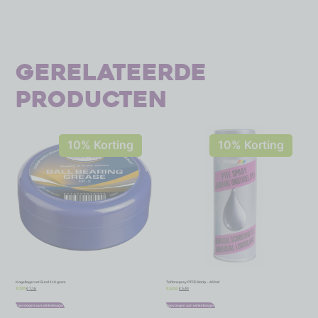
Gerelateerde
producten
10% Korting
10% Korting
Kogellagervet Eurol 110 gram
Teflonspray PTFE Motip – 400ml
€
7,16
€
5,40
€
7,95
€
6,00
Toevoegen aan winkelwagen
Toevoegen aan winkelwagen