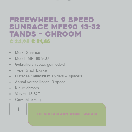
Freewheel 9 speed
Sunrace MFE90 13-32
tands – chroom
€
34,95
€
31,46
Merk: Sunrace
Model: MFE90 9CU
Gebruikersniveau: gemiddeld
Type: Stad, E-bike
Materiaal: aluminium spiders & spacers
Aantal versnellingen: 9 speed
Kleur: chroom
Verzet: 13-32T
Gewicht: 570 g
Toevoegen aan winkelwagen