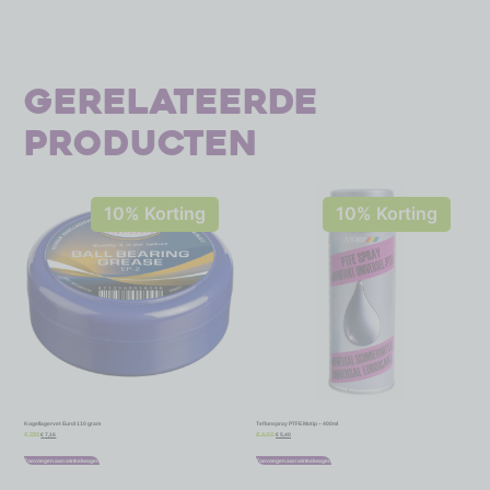
Gerelateerde
producten
10% Korting
10% Korting
Kogellagervet Eurol 110 gram
Teflonspray PTFE Motip – 400ml
€
7,16
€
5,40
€
7,95
€
6,00
Toevoegen aan winkelwagen
Toevoegen aan winkelwagen