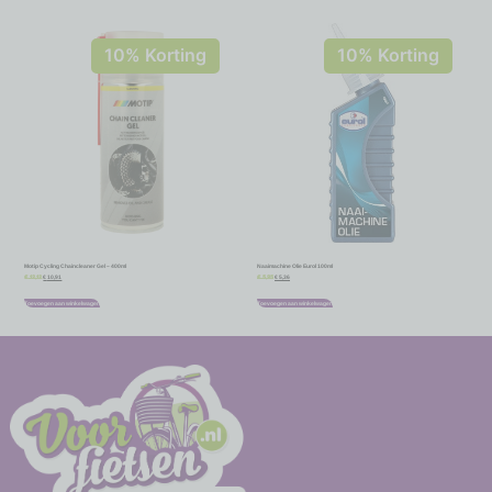
10% Korting
10% Korting
Motip Cycling Chaincleaner Gel – 400ml
Naaimachine Olie Eurol 100ml
€
10,91
€
5,36
€
12,12
€
5,95
Toevoegen aan winkelwagen
Toevoegen aan winkelwagen
-
-