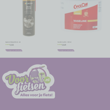
Spuitvet Motip 500 ml – wit
Vaselin CyclOn – 500 ml
€
17,02
€
11,48
€
18,91
€
12,75
Toevoegen aan winkelwagen
Toevoegen aan winkelwagen
-
-