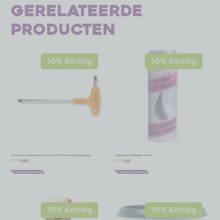
Gerelateerde
producten
10% Korting
10% Korting
Torx haakse stiftsleutel Beta Tools 97TTX T30 met krachthandgreep
Teflonspray PTFE Motip – 400ml
€
20,58
€
5,40
€
22,87
€
6,00
Toevoegen aan winkelwagen
Toevoegen aan winkelwagen
10% Korting
10% Korting