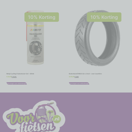
10% Korting
10% Korting
Motip Cycling Chaincleaner Gel – 400ml
Buitenband RMS 8 1/2 x 2 inch – voor vouwfiets
€
10,91
€
9,86
€
12,12
€
10,95
Toevoegen aan winkelwagen
Toevoegen aan winkelwagen
-
-