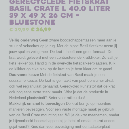
Gerecyclede fietskrat
Basil Crate L 40.0 liter
39 x 49 x 26 cm –
bluestone
€
29,99
€
26,99
Veilig onderweg
Geen zware boodschappentassen meer aan je
stuur of schooltas op je rug. Met de hippe Basil fietskrat neem jij
jouw spullen veilig mee. De krat L heeft een groot formaat. De
krat wordt geleverd met een contrasterende kratklikker. Zo valt je
fiets lekker op. Handig in de overvolle fietsparkeerplaatsen. Klik
de klikker op elke plek op de krat en je bent klaar om te gaan!
Duurzame keuze
Met de fietskrat van Basil maak je een
duurzame keuze. De krat is gemaakt van post consumer afval,
ook wel regranulaat genaamd. Gerecycled kunststof dat de krat
ook nog eens extra sterk maakt. Wist je dat de productie in
Nederland plaatsvindt? Beter voor milieu dus!
Makkelijk en snel te bevestigen
De krat kun je op meerdere
manieren bevestigen. Voor een vaste montage maak je gebruik
van de Basil Crate mounting set. Wil je de krat meenemen, omdat
je bijvoorbeeld boodschappen bij je hebt of omdat je krat anders
gejat wordt? Kies dan voor bevestiging met een adapterplaat