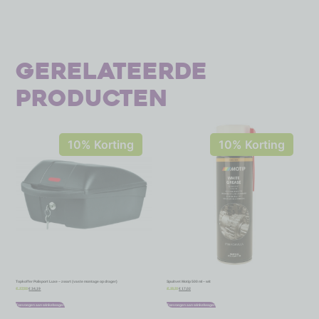
Gerelateerde
producten
10% Korting
10% Korting
Topkoffer Polisport Luxe – zwart (vaste montage op drager)
Spuitvet Motip 500 ml – wit
€
34,19
€
17,02
€
37,99
€
18,91
Toevoegen aan winkelwagen
Toevoegen aan winkelwagen