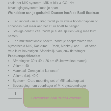
zoals het MIK systeem. MIK = klik & GO! Het
bevestigingssysteem koop je apart.
We hebben aan je gedacht!! Daarom heeft de Basil fietskrat:
Een inhoud van 40 liter, zodat jouw zware boodschappen of
schooltas niet meer aan het stuur hoeft te hangen.
Stevige constructie, zodat je al die spullen veilig mee kunt
nemen.
Een multifunctionele bodem, zodat je adapterplaten van
bijvoorbeeld MIK, Racktime, I-Rack, MonkeyLoad of Atran
Velo kunt bevestigen. Afhankelijk van jouw fietsdrager.
Productspecificaties:
Afmetingen: 39 x 49 x 26 cm (Buitenwerkse maten)
Volume: 40 l
Materiaal: Gerecycled kunststof
Volume (Ltr): 40,0
Systeem: Crate mounting set of MIK adapterplaat
Bevestiging: Icm voordrager of MIK systeemdrager
Toevoegen aan winkelwagen