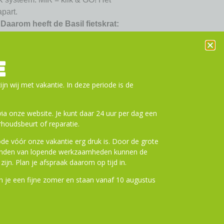
part.
Daarom heeft de Basil fietskrat:
odat jouw zware boodschappen of schooltas niet
angen.
E
je al die spullen veilig mee kunt nemen.
, zodat je adapterplaten van bijvoorbeeld MIK,
ijn wij met vakantie. In deze periode is de
 of Atran Velo kunt bevestigen. Afhankelijk
a onze website. Je kunt daar 24 uur per dag een
houdsbeurt of reparatie.
cm (Buitenwerkse maten)
de vóór onze vakantie erg druk is. Door de grote
tstof
ronden van lopende werkzaamheden kunnen de
zijn. Plan je afspraak daarom op tijd in.
t of MIK adapterplaat
er of MIK systeemdrager
 je een fijne zomer en staan vanaf 10 augustus
n aan winkelwagen