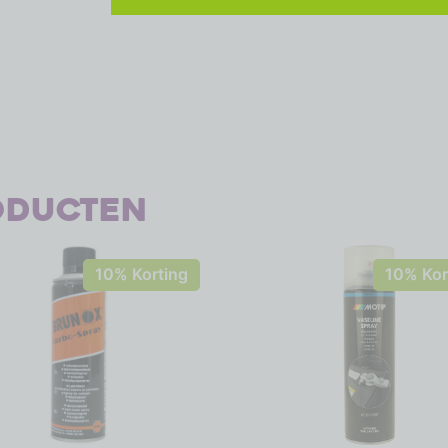
oducten
10% Korting
10% Kor