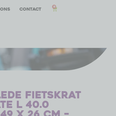
0
 ons
Contact
ede fietskrat
te L 40.0
 49 x 26 cm –