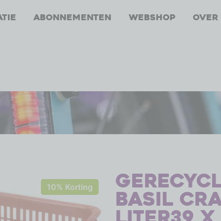
atie
Abonnementen
Webshop
Over
Gerecycl
10% Korting
Basil Cra
liter39 x