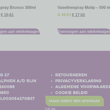
spray Brunox 300ml
Vaselinespray Motip – 500 m
€
18,91
€
10,61
€
17,02
gen aan winkelwagen
Toevoegen aan winkelwage
-
g 27
Retourneren
Alphen a/d Rijn
Privacyverklaring
-260088
Algemene voorwaard
8850
Cookie beleid
NL002054270B37
maak direct een afspraak
Let op: