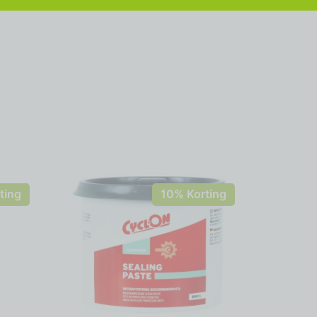
ting
10% Korting