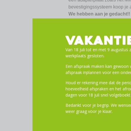
bevestigingssysteem koop je a
We hebben aan je gedacht!! 
Een inhoud van 40 liter, z
meer aan het stuur hoeft te h
VAKANTI
Stevige constructie, zodat 
Een multifunctionele bodem
Van 18 juli tot en met 9 augustus z
Racktime, I-Rack, MonkeyLoad
werkplaats gesloten.
van jouw fietsdrager.
Een afspraak maken kan gewoon vi
Productspecificaties:
afspraak inplannen voor een onder
Afmetingen: 39 x 49 x 26 
Volume: 40 l
Houd er rekening mee dat de perio
Materiaal: Gerecycled kuns
hoeveelheid afspraken en het af
dagen voor 18 juli snel volgeboekt 
Systeem: Crate mounting se
Bevestiging: Icm voordrag
Bedankt voor je begrip. We wensen
weer graag voor je klaar.
Toevoege