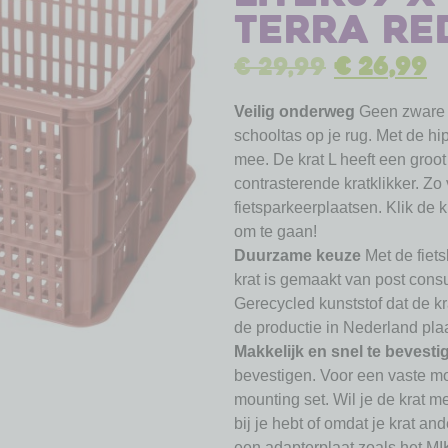
terra re
€
29,99
€
26,99
Veilig onderweg
Geen zware 
schooltas op je rug. Met de hip
mee. De krat L heeft een groot
contrasterende kratklikker. Zo 
fietsparkeerplaatsen. Klik de k
om te gaan!
Duurzame keuze
Met de fiet
krat is gemaakt van post cons
Gerecycled kunststof dat de kr
de productie in Nederland plaa
Makkelijk en snel te bevesti
bevestigen. Voor een vaste m
mounting set. Wil je de krat
bij je hebt of omdat je krat a
een adapterplaat zoals het MI