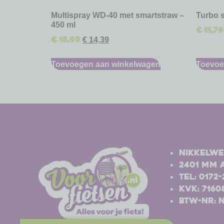
Multispray WD-40 met smartstraw –
Turbo 
450 ml
€
11,79
€
15,99
€
14,39
Toevoegen aan winkelwagen
Toevoe
-
-
Nikkelwe
2401 MM 
Tel: 0172
Kvk: 7160
BTW-nr: 