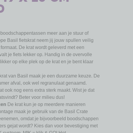
d
boodschappentassen meer aan je stuur of
pe Basil fietskrat neem jij jouw spullen veilig
 formaat. De krat wordt geleverd met een
valt je fiets lekker op. Handig in de overvolle
likker op elke plek op de krat en je bent klaar
skrat van Basil maak je een duurzame keuze. De
umer afval, ook wel regranulaat genaamd.
at ook nog eens extra sterk maakt. Wist je dat
tsvindt? Beter voor milieu dus!
gen
De krat kun je op meerdere manieren
ontage maak je gebruik van de Basil Crate
 meenemen, omdat je bijvoorbeeld boodschappen
nders gejat wordt? Kies dan voor bevestiging met
K systeem. MIK = klik & GO! Het