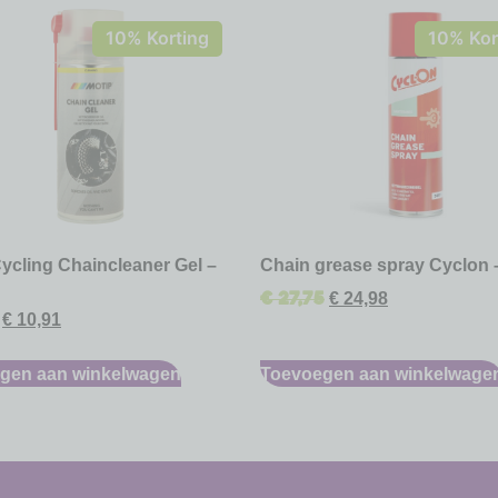
10% Korting
10% Kor
ycling Chaincleaner Gel –
Chain grease spray Cyclon 
€
27,75
€
24,98
€
10,91
gen aan winkelwagen
Toevoegen aan winkelwage