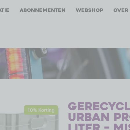
atie
Abonnementen
Webshop
Over
Gerecycl
10% Korting
Urban Pr
Liter – M