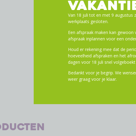
VAKANTI
Afmetingen: 40 × 30 × 25 
Gewicht: 800 gram
Van 18 juli tot en met 9 augustus z
Kleur: Mistig Mintgroen
werkplaats gesloten.
Reflectie: Ja Kies voor d
Een afspraak maken kan gewoon vi
Fietskrat en cruise moeiteloos
afspraak inplannen voor een onder
Houd er rekening mee dat de perio
Toevoege
hoeveelheid afspraken en het af
dagen voor 18 juli snel volgeboekt 
Bedankt voor je begrip. We wensen
weer graag voor je klaar.
oducten