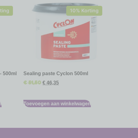
ting
10% Korting
– 500ml
Sealing paste Cyclon 500ml
€
51,50
€
46,35
n
Toevoegen aan winkelwagen