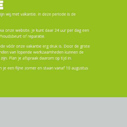
E
cm
ijn wij met vakantie. In deze periode is de
uurzaamheid en gemak met de Urban Proof
a onze website. Je kunt daar 24 uur per dag een
 van A naar B!
houdsbeurt of reparatie.
de vóór onze vakantie erg druk is. Door de grote
n aan winkelwagen
ronden van lopende werkzaamheden kunnen de
zijn. Plan je afspraak daarom op tijd in.
 je een fijne zomer en staan vanaf 10 augustus