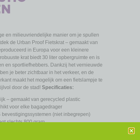
en
ge en milieuvriendelijke manier om je spullen
tdek de Urban Proof Fietskrat – gemaakt van
eproduceerd in Europa voor een kleinere
obuuste krat biedt 30 liter opbergruimte en is
en en sportliefhebbers. Dankzij het vernieuwde
ben je beter zichtbaar in het verkeer, en de
rkant maakt het mogelijk om een fietslampje te
tijlvol door de stad!
Specificaties:
jk – gemaakt van gerecycled plastic
hikt voor elke bagagedrager
bevestigingssystemen (niet inbegrepen)
egt slechts 800 gram
nhoud voor boeken, boodschappen of