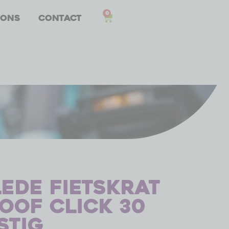
0
 ons
Contact
ede Fietskrat
oof Click 30
istig