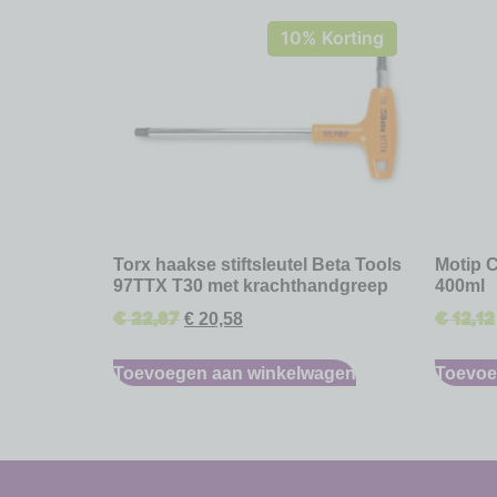
10% Korting
Torx haakse stiftsleutel Beta Tools
Motip C
97TTX T30 met krachthandgreep
400ml
€
22,87
€
12,12
€
20,58
Toevoegen aan winkelwagen
Toevoe