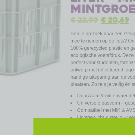
Mintgro
€
22,99
€
20,69
Ben je op zoek naar een stevi
mee te nemen op de fiets? On
100% gerecycled plastic en g
ecologische voetafdruk. Deze r
perfect voor studenten, forenz
ontwerp met reflecterend logo 
handige uitsparing aan de voo
plaatsen. Zo reis je veilig én s
Duurzaam & milieuvriendeli
Universele pasvorm – gesc
Compatibel met MIK & AVS 
Lichtgewicht & stevig – we
Handig & ruim – 30 liter i
sportspullen