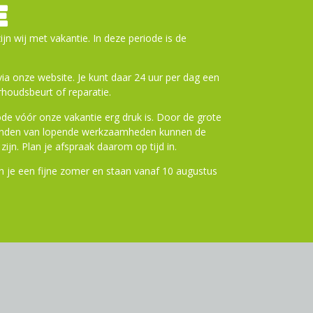
E
 voorvakken
de sluiting
ijn wij met vakantie. In deze periode is de
rkant met rits
ing
Extra informatie:
a onze website. Je kunt daar 24 uur per dag een
houdsbeurt of reparatie.
de vóór onze vakantie erg druk is. Door de grote
ronden van lopende werkzaamheden kunnen de
x 13cm x 46cm
zijn. Plan je afspraak daarom op tijd in.
 je een fijne zomer en staan vanaf 10 augustus