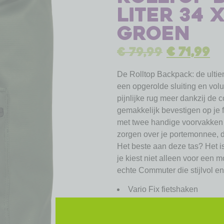
liter 34 x
groen
€
79,99
€
71,99
De Rolltop Backpack: de ulti
een opgerolde sluiting en vo
pijnlijke rug meer dankzij de 
gemakkelijk bevestigen op je 
met twee handige voorvakken 
zorgen over je portemonnee, die
Het beste aan deze tas? Het 
je kiest niet alleen voor een 
echte Commuter die stijlvol e
Vario Fix fietshaken
E-Bike compatibel
Waterbestendig