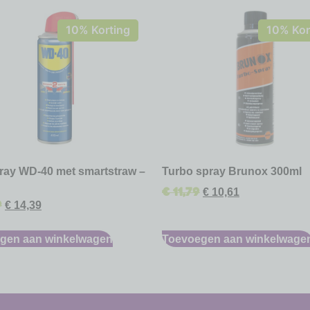
10% Korting
10% Kor
pray WD-40 met smartstraw –
Turbo spray Brunox 300ml
€
11,79
€
10,61
9
€
14,39
gen aan winkelwagen
Toevoegen aan winkelwage