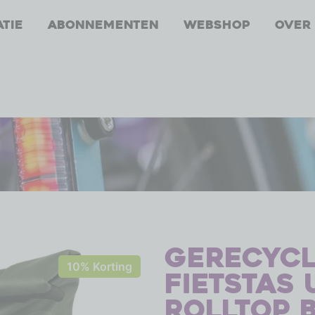
atie
Abonnementen
Webshop
Over
Gerecycl
10% Korting
fietstas
Rolltop 