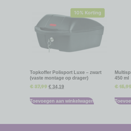
10% Korting
Topkoffer Polisport Luxe – zwart
Multis
(vaste montage op drager)
450 ml
€
37,99
€
15,9
€
34,19
Toevoegen aan winkelwagen
Toevoe