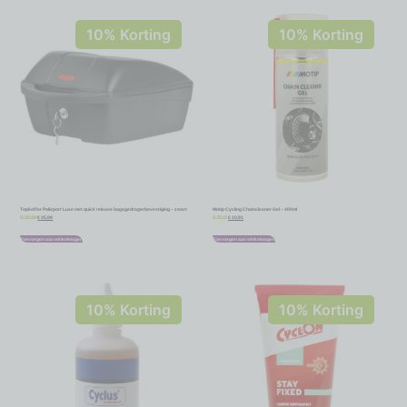
10% Korting
10% Korting
Topkoffer Polisport Luxe met quick release bagagedragerbevestiging – zwart
Motip Cycling Chaincleaner Gel – 400ml
€
35,99
€
10,91
€
39,99
€
12,12
Toevoegen aan winkelwagen
Toevoegen aan winkelwagen
10% Korting
10% Korting