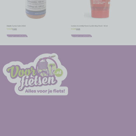
Snijolie Cyclus tools 100ml
Carbon Assembly Paste CyclOn Stay Fixed – 50 ml
€
9,59
€
8,06
€
10,65
€
8,95
Toevoegen aan winkelwagen
Toevoegen aan winkelwagen
-
-