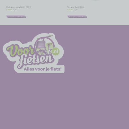
Chain grease spray Cyclon – 500ml
Wet spray Cyclon 250ml
€
24,98
€
15,08
€
27,75
€
16,75
Toevoegen aan winkelwagen
Toevoegen aan winkelwagen
-
-