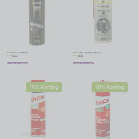
Vaselinespray Motip – 500 ml
Motip Cycling Chaincleaner Gel – 400ml
€
17,02
€
10,91
€
18,91
€
12,12
Toevoegen aan winkelwagen
Toevoegen aan winkelwagen
10% Korting
10% Korting