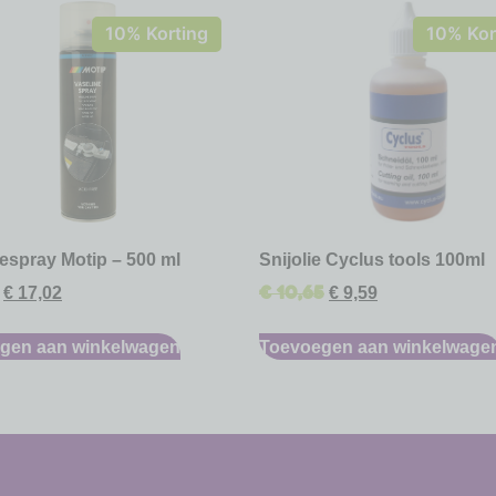
10% Korting
10% Kor
espray Motip – 500 ml
Snijolie Cyclus tools 100ml
€
10,65
€
17,02
€
9,59
gen aan winkelwagen
Toevoegen aan winkelwage