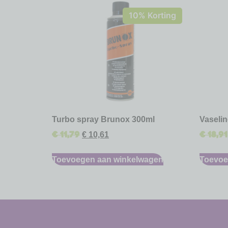
10% Korting
Turbo spray Brunox 300ml
Vaselin
€
11,79
€
18,91
€
10,61
Toevoegen aan winkelwagen
Toevoe