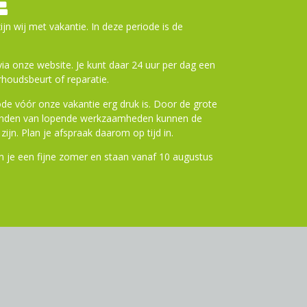
E
terialen, zijn deze handvatten gebouwd om
ijn wij met vakantie. In deze periode is de
er op keer kunt genieten van een comfortabele
a onze website. Je kunt daar 24 uur per dag een
oor diverse stuurtypes
houdsbeurt of reparatie.
olle en tijdloze look
de vóór onze vakantie erg druk is. Door de grote
chtheid voor optimaal comfort
ronden van lopende werkzaamheden kunnen de
bij de meeste standaard sturen
zijn. Plan je afspraak daarom op tijd in.
kocht per set
 je een fijne zomer en staan vanaf 10 augustus
m zijn hoogwaardige fietscomponenten