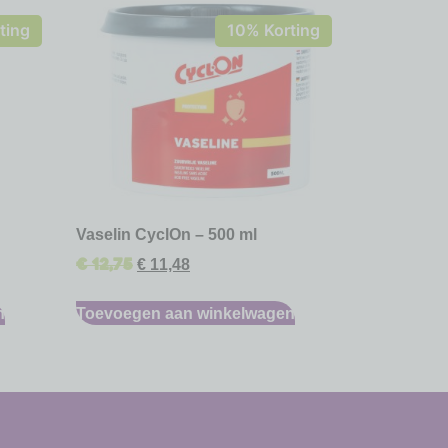
ting
10% Korting
Vaselin CyclOn – 500 ml
€
12,75
€
11,48
n
Toevoegen aan winkelwagen