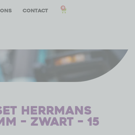
0
 ons
Contact
set Herrmans
 mm – zwart – 15