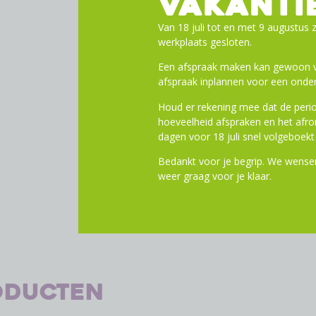
VAKANTI
Gemaakt van hoogwaardige ma
Van 18 juli tot en met 9 augustus z
lang mee te gaan, zodat je ke
werkplaats gesloten.
rit.
Kenmerken:
Een afspraak maken kan gewoon vi
Lengte: 120 mm, geschikt v
afspraak inplannen voor een onder
Kleur: Zwart, voor een stijlv
Houd er rekening mee dat de perio
Materiaal: Enkelvoudige di
hoeveelheid afspraken en het af
Diameter: 22 mm, passend 
dagen voor 18 juli snel volgeboekt 
Verkoopeenheid: Wordt ver
Bedankt voor je begrip. We wensen
Merk: Herrmans, bekend o
weer graag voor je klaar.
oducten