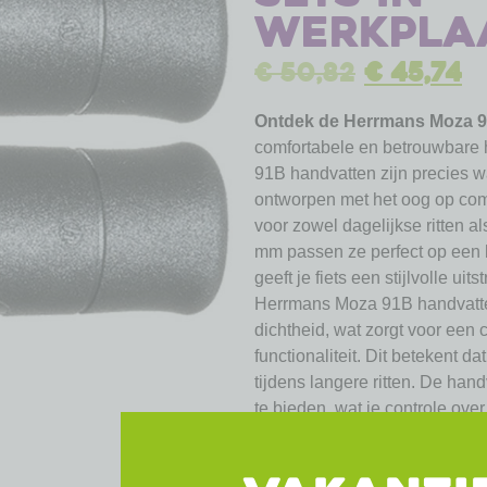
werkpla
€
50,82
€
45,74
Ontdek de Herrmans Moza 9
comfortabele en betrouwbare 
91B handvatten zijn precies w
ontworpen met het oog op com
voor zowel dagelijkse ritten a
mm passen ze perfect op een b
geeft je fiets een stijlvolle uits
Herrmans Moza 91B handvatte
dichtheid, wat zorgt voor een 
functionaliteit. Dit betekent d
tijdens langere ritten. De ha
te bieden, wat je controle over
prijs-kwaliteitverhouding:
Wa
onderscheidt, is hun uitstekend
betaalbaar, maar doen geen c