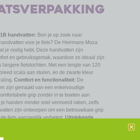
atsverpakking
1B handvatten:
Ben je op zoek naar
handvatten voor je fiets? De Herrmans Moza
at je nodig hebt. Deze handvatten zijn
fort en gebruiksgemak, waardoor ze ideaal zijn
ls langere fietstochten. Met een lengte van 120
reed scala aan sturen, en de zwarte kleur
traling.
Comfort en functionaliteit:
De
n zijn gemaakt van een enkelvoudige
comfortabele grip zonder in te boeten aan
at je handen minder snel vermoeid raken, zelfs
ndvatten zijn ontworpen om een betrouwbare grip
 de fiets aanzienlijk verbetert.
Uitstekende
t de Herrmans Moza 91B handvatten echt
e balans tussen prijs en kwaliteit. Ze zijn
oncessies aan duurzaamheid of prestaties.