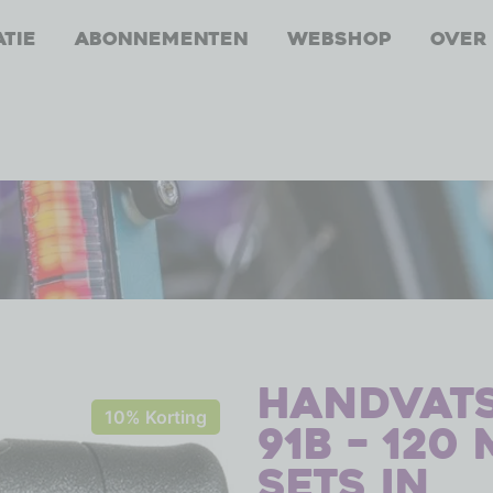
atie
Abonnementen
Webshop
Over
Handvat
10% Korting
91B – 120
sets in