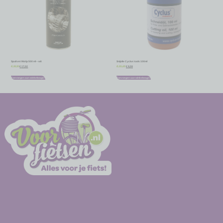
Spuitvet Motip 500 ml – wit
Snijolie Cyclus tools 100ml
€
17,02
€
9,59
€
18,91
€
10,65
Toevoegen aan winkelwagen
Toevoegen aan winkelwagen
-
-