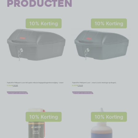
producten
10% Korting
10% Korting
Topkoffer Polisport Luxe met quick release bagagedragerbevestiging – zwart
Topkoffer Polisport Luxe – zwart (vaste montage op drager)
€
35,99
€
34,19
€
39,99
€
37,99
Toevoegen aan winkelwagen
Toevoegen aan winkelwagen
10% Korting
10% Korting