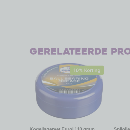
Gerelateerde pr
10% Korting
Kogellagervet Eurol 110 gram
Snijoli