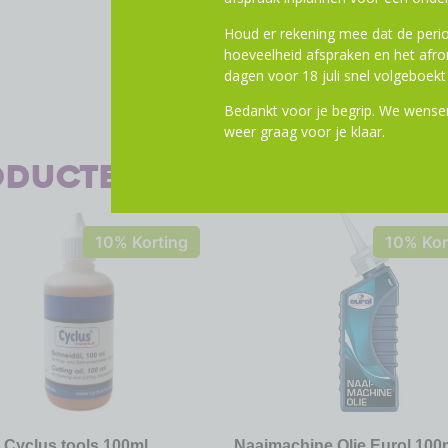
Houd er rekening mee dat de perio
hoeveelheid afspraken en het af
dagen voor 18 juli snel volgeboekt 
Bedankt voor je begrip. We wensen
weer graag voor je klaar.
oducten
10% Korting
10% Kor
e Cyclus tools 100ml
Naaimachine Olie Eurol 100