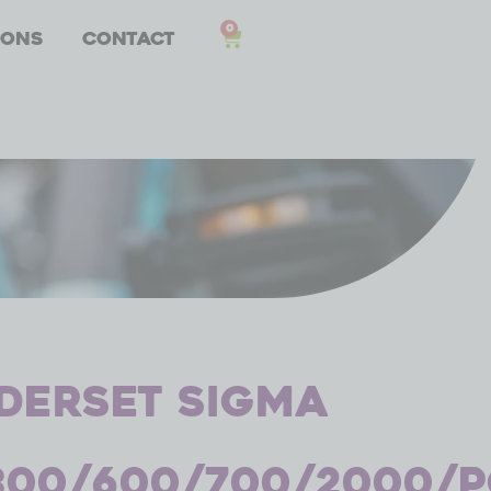
0
 ons
Contact
derset Sigma
300/600/700/2000/