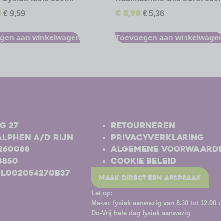
5
€
5,95
€
9,59
€
5,36
gen aan winkelwagen
Toevoegen aan winkelwage
-
g 27
Retourneren
Alphen a/d Rijn
Privacyverklaring
-260088
Algemene voorwaard
8850
Cookie beleid
NL002054270B37
maak direct een afspraak
Let op:
Ma-wo
fysiek aanwezig van 8.30 tot 12.00 
Do-Vrij hele dag fysiek aanwezig