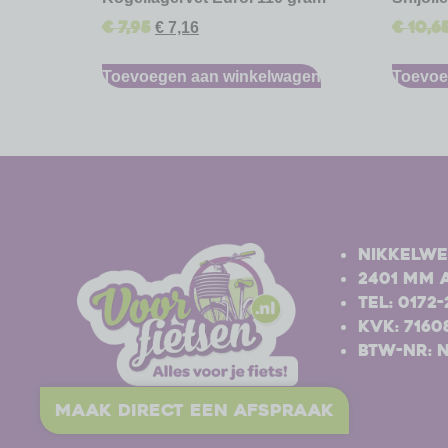
€
7,95
€
10,6
€
7,16
Toevoegen aan winkelwagen
Toevoe
-
-
Nikkelwe
2401 MM 
Tel: 0172
Kvk: 7160
BTW-nr: 
maak direct een afspraak