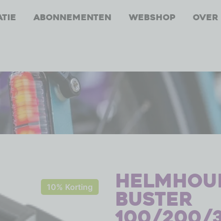
atie
Abonnementen
Webshop
Over
Helmhou
10% Korting
Buster
100/200/