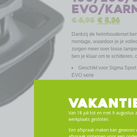
Evo/Kar
€
5,95
€
5,36
Dankzij de helmhouderset ben j
montage, waardoor je je volle
zorgen meer over losse lampe
ben je klaar om te schitteren,
Geschikt voor Sigma Sport
EVO serie
eenvoudige bevestiging do
VAKANTI
Van 18 juli tot en met 9 augustus z
werkplaats gesloten.
Een afspraak maken kan gewoon vi
afspraak inplannen voor een onder