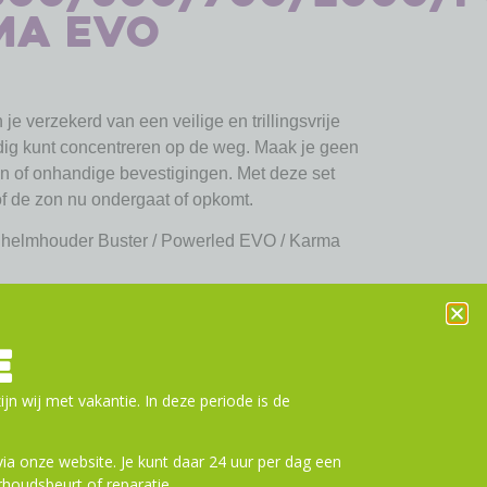
ma Evo
e verzekerd van een veilige en trillingsvrije
dig kunt concentreren op de weg. Maak je geen
n of onhandige bevestigingen. Met deze set
 of de zon nu ondergaat of opkomt.
 helmhouder Buster / Powerled EVO / Karma
or middel van klittenband
E
ijn wij met vakantie. In deze periode is de
a onze website. Je kunt daar 24 uur per dag een
houdsbeurt of reparatie.