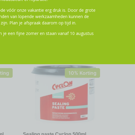
de vóór onze vakantie erg druk is. Door de grote
ronden van lopende werkzaamheden kunnen de
zijn. Plan je afspraak daarom op tijd in.
 je een fijne zomer en staan vanaf 10 augustus
ting
10% Korting
ml
Sealing paste Cyclon 500ml