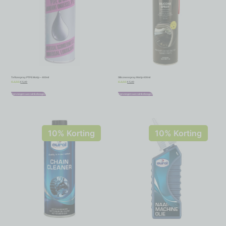
Teflonspray PTFE Motip – 400ml
Siliconenspray Motip 400ml
€
5,40
€
5,40
€
6,00
€
6,00
Toevoegen aan winkelwagen
Toevoegen aan winkelwagen
10% Korting
10% Korting