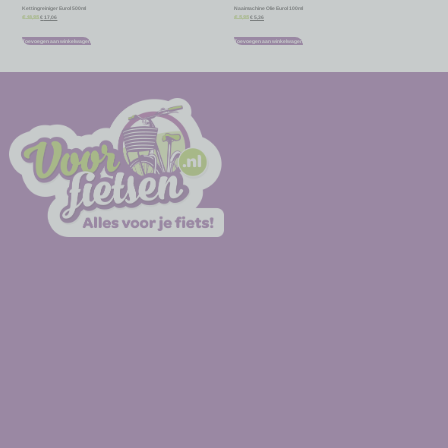
Kettingreiniger Eurol 500ml
Naaimachine Olie Eurol 100ml
€
17,06
€
5,36
€
18,95
€
5,95
Toevoegen aan winkelwagen
Toevoegen aan winkelwagen
-
-