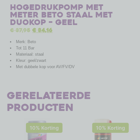
Hogedrukpomp met
meter Beto staal met
duokop – geel
€
37,95
€
34,16
Merk: Beto
Tot 11 Bar
Materiaal: staal
Kleur: geel/zwart
Met dubbele kop voor AV/FV/DV
Gerelateerde
producten
10% Korting
10% Korting