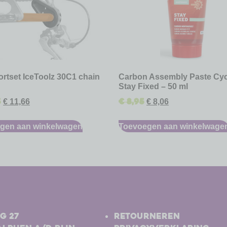
rtset IceToolz 30C1 chain
Carbon Assembly Paste Cy
Stay Fixed – 50 ml
5
€
8,95
€
11,66
€
8,06
gen aan winkelwagen
Toevoegen aan winkelwage
-
g 27
Retourneren