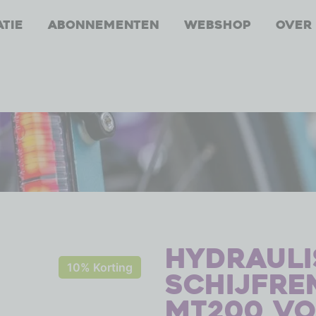
atie
Abonnementen
Webshop
Over
Hydrauli
10% Korting
schijfre
MT200 vo