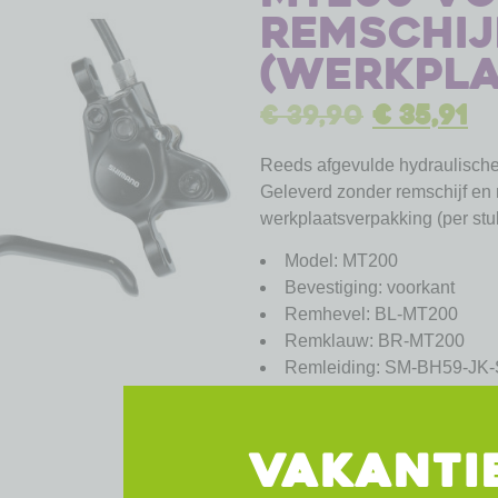
remschij
(werkpla
€
39,90
€
35,91
Reeds afgevulde hydraulische
Geleverd zonder remschijf en
werkplaatsverpakking (per stu
Model: MT200
Bevestiging: voorkant
Remhevel: BL-MT200
Remklauw: BR-MT200
Remleiding: SM-BH59-JK
Aanbevolen remschijf: S
Hevelgrootte: 3 vingers
Servo-Wave: nee
VAKANTI
Greepstand instelbaar: Ja,