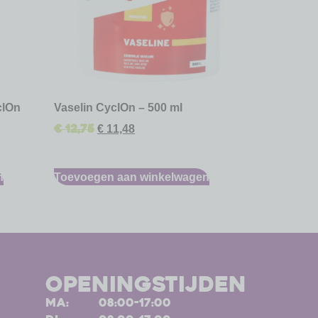
clOn
Vaselin CyclOn – 500 ml
€
12,75
€
11,48
n
Toevoegen aan winkelwagen
openingstijden
ma:
08:00-17:00