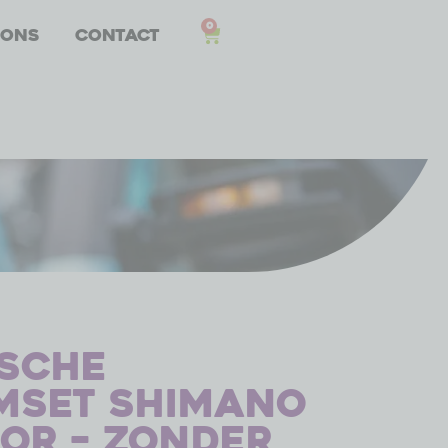
0
 ons
Contact
sche
mset Shimano
or – zonder