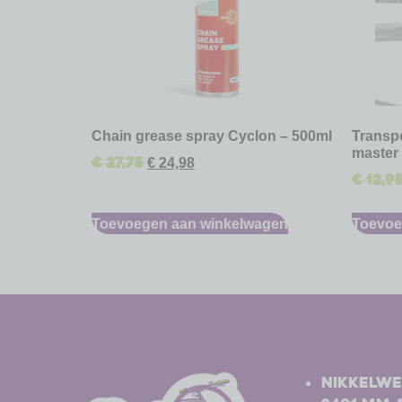
Chain grease spray Cyclon – 500ml
Transpo
master
€
27,75
€
24,98
€
12,9
Toevoegen aan winkelwagen
Toevoe
-
-
Nikkelwe