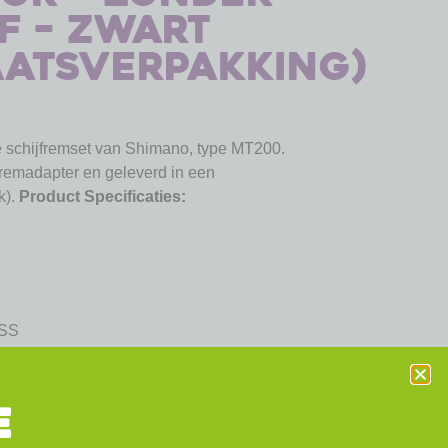
f – zwart
atsverpakking)
 schijfremset van Shimano, type MT200.
 remadapter en geleverd in een
k).
Product Specificaties:
-SS
M-RT10, SM-RT26
E
 geintegreerd (kan met gereedschap versteld