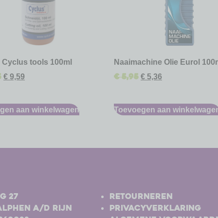
e Cyclus tools 100ml
Naaimachine Olie Eurol 100
5
€
5,95
€
9,59
€
5,36
gen aan winkelwagen
Toevoegen aan winkelwage
-
g 27
Retourneren
Alphen a/d Rijn
Privacyverklaring