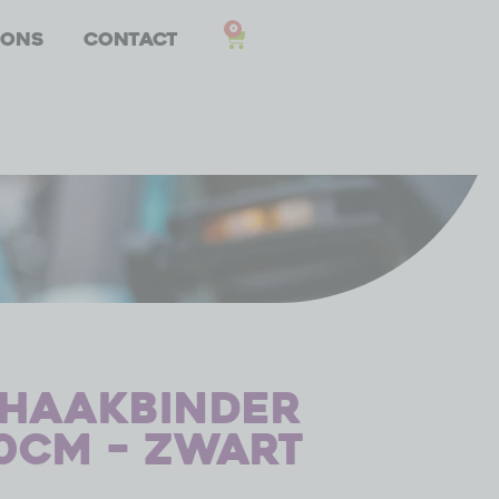
0
 ons
Contact
nhaakbinder
0cm – zwart