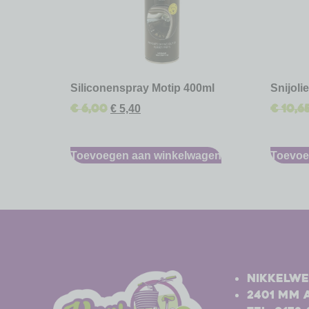
Siliconenspray Motip 400ml
Snijoli
€
6,00
€
10,6
€
5,40
Toevoegen aan winkelwagen
Toevoe
-
-
Nikkelwe
2401 MM 