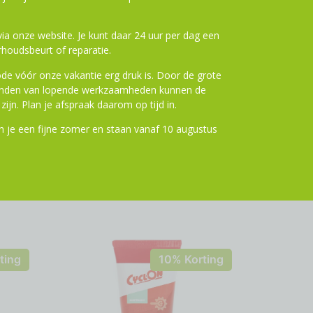
a onze website. Je kunt daar 24 uur per dag een
houdsbeurt of reparatie.
de vóór onze vakantie erg druk is. Door de grote
ronden van lopende werkzaamheden kunnen de
zijn. Plan je afspraak daarom op tijd in.
 je een fijne zomer en staan vanaf 10 augustus
ting
10% Korting