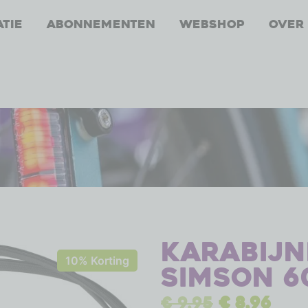
atie
Abonnementen
Webshop
Over
Karabij
10% Korting
Simson 6
€
9,95
€
8,96