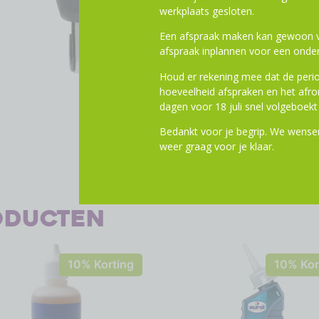
werkplaats gesloten.
Een afspraak maken kan gewoon vi
afspraak inplannen voor een onder
Houd er rekening mee dat de perio
hoeveelheid afspraken en het af
dagen voor 18 juli snel volgeboekt 
Bedankt voor je begrip. We wensen
weer graag voor je klaar.
oducten
10% Korting
10% Kor