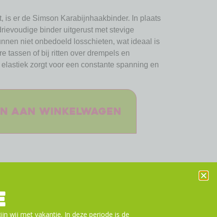
, is er de Simson Karabijnhaakbinder. In plaats
rievoudige binder uitgerust met stevige
nen niet onbedoeld losschieten, wat ideaal is
e tassen of bij ritten over drempels en
elastiek zorgt voor een constante spanning en
n aan winkelwagen
E
ijn wij met vakantie. In deze periode is de