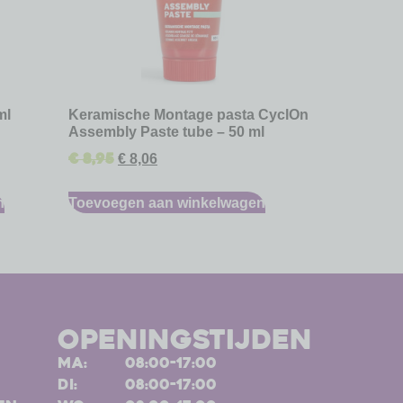
ml
Keramische Montage pasta CyclOn
Assembly Paste tube – 50 ml
€
8,95
€
8,06
n
Toevoegen aan winkelwagen
openingstijden
ma:
08:00-17:00
di:
08:00-17:00