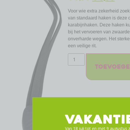
Voor wie extra zekerheid zoekt
van standaard haken is deze d
karabijnhaken. Deze haken kun
bij het vervoeren van zwaarder
onverharde wegen. Het sterke 
een veilige rit.
Toevoege
VAKANTI
Van 18 juli tot en met 9 augustus z