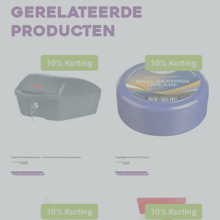
Gerelateerde
producten
10% Korting
10% Korting
Topkoffer Polisport Luxe – zwart (vaste montage op drager)
Kogellagervet Eurol 110 gram
€
34,19
€
7,16
€
37,99
€
7,95
Toevoegen aan winkelwagen
Toevoegen aan winkelwagen
10% Korting
10% Korting