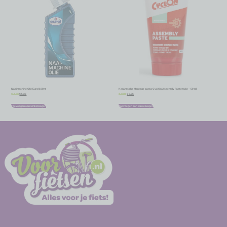
Naaimachine Olie Eurol 100ml
Keramische Montage pasta CyclOn Assembly Paste tube – 50 ml
€
5,36
€
8,06
€
5,95
€
8,95
Toevoegen aan winkelwagen
Toevoegen aan winkelwagen
-
-