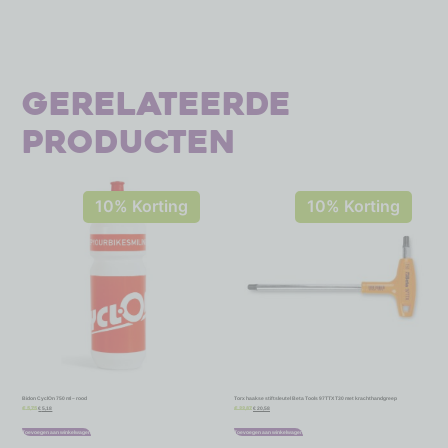
Gerelateerde
producten
10% Korting
10% Korting
Bidon CyclOn 750 ml – rood
Torx haakse stiftsleutel Beta Tools 97TTX T30 met krachthandgreep
€
5,18
€
20,58
€
5,75
€
22,87
Toevoegen aan winkelwagen
Toevoegen aan winkelwagen