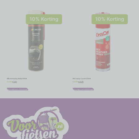
10% Korting
10% Korting
Siliconenspray Motip 400ml
Wet spray Cyclon 250ml
€
5,40
€
15,08
€
6,00
€
16,75
Toevoegen aan winkelwagen
Toevoegen aan winkelwagen
-
-