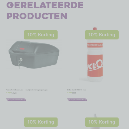
Gerelateerde
producten
10% Korting
10% Korting
Topkoffer Polisport Luxe – zwart (vaste montage op drager)
Bidon CyclOn 750 ml – rood
€
34,19
€
5,18
€
37,99
€
5,75
Toevoegen aan winkelwagen
Toevoegen aan winkelwagen
10% Korting
10% Korting