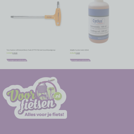
Torx haakse stiftsleutel Beta Tools 97TTX T30 met krachthandgreep
Snijolie Cyclus tools 100ml
€
20,58
€
9,59
€
22,87
€
10,65
Toevoegen aan winkelwagen
Toevoegen aan winkelwagen
-
-