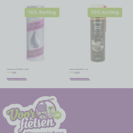
10% Korting
10% Korting
Teflonspray PTFE Motip – 400ml
Spuitvet Motip 500 ml – wit
€
5,40
€
17,02
€
6,00
€
18,91
Toevoegen aan winkelwagen
Toevoegen aan winkelwagen
-
-