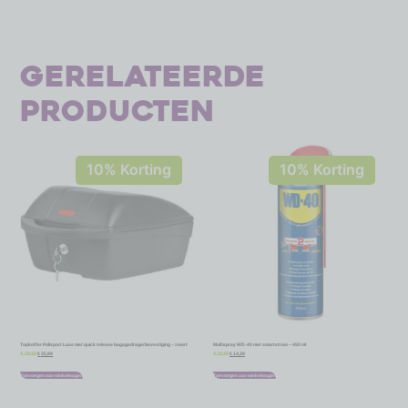
Gerelateerde
producten
10% Korting
10% Korting
Topkoffer Polisport Luxe met quick release bagagedragerbevestiging – zwart
Multispray WD-40 met smartstraw – 450 ml
€
35,99
€
14,39
€
39,99
€
15,99
Toevoegen aan winkelwagen
Toevoegen aan winkelwagen