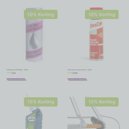
10% Korting
10% Korting
Teflonspray PTFE Motip – 400ml
Chain grease spray Cyclon – 500ml
€
5,40
€
24,98
€
6,00
€
27,75
Toevoegen aan winkelwagen
Toevoegen aan winkelwagen
10% Korting
10% Korting