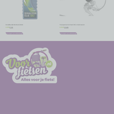
Derailleurolie Bio Eurol 100ml
Transportset IceToolz 30C1 chain master
€
7,16
€
11,66
€
7,95
€
12,95
Toevoegen aan winkelwagen
Toevoegen aan winkelwagen
-
-