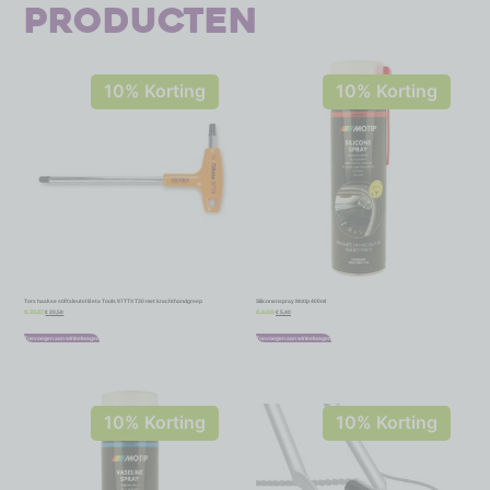
producten
10% Korting
10% Korting
Torx haakse stiftsleutel Beta Tools 97TTX T30 met krachthandgreep
Siliconenspray Motip 400ml
€
20,58
€
5,40
€
22,87
€
6,00
Toevoegen aan winkelwagen
Toevoegen aan winkelwagen
10% Korting
10% Korting