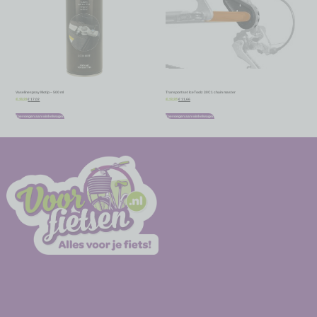
Vaselinespray Motip – 500 ml
Transportset IceToolz 30C1 chain master
€
17,02
€
11,66
€
18,91
€
12,95
Toevoegen aan winkelwagen
Toevoegen aan winkelwagen
-
-