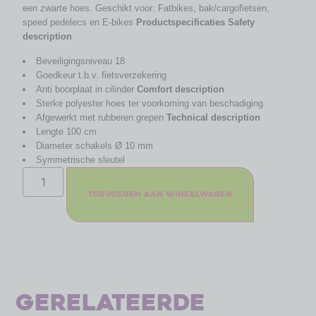
een zwarte hoes. Geschikt voor: Fatbikes, bak/cargofietsen,
speed pedelecs en E-bikes
Productspecificaties
Safety
description
Beveiligingsniveau 18
Goedkeur t.b.v. fietsverzekering
Anti boorplaat in cilinder
Comfort description
Sterke polyester hoes ter voorkoming van beschadiging
Afgewerkt met rubberen grepen
Technical description
Lengte 100 cm
Diameter schakels Ø 10 mm
Symmetrische sleutel
Toevoegen aan winkelwagen
Gerelateerde